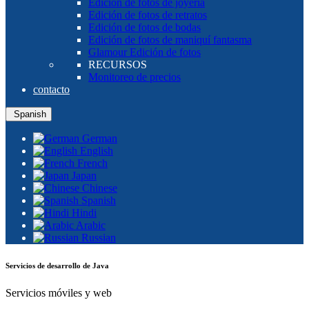
Edición de fotos de joyería
Edición de fotos de retratos
Edición de fotos de bodas
Edición de fotos de maniquí fantasma
Glamour Edición de fotos
RECURSOS
Monitoreo de precios
contacto
Spanish
German
English
French
Japan
Chinese
Spanish
Hindi
Arabic
Russian
Servicios de desarrollo de Java
Servicios móviles y web