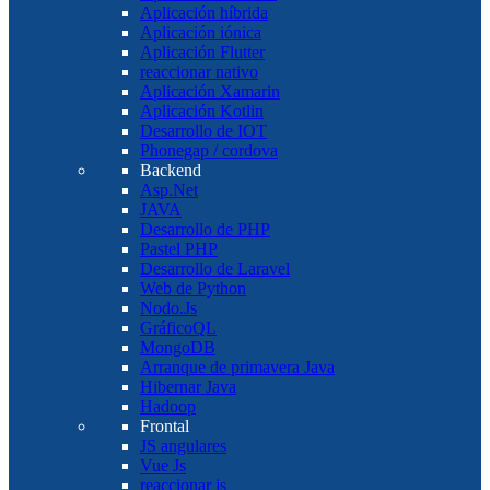
Aplicación híbrida
Aplicación iónica
Aplicación Flutter
reaccionar nativo
Aplicación Xamarin
Aplicación Kotlin
Desarrollo de IOT
Phonegap / cordova
Backend
Asp.Net
JAVA
Desarrollo de PHP
Pastel PHP
Desarrollo de Laravel
Web de Python
Nodo.Js
GráficoQL
MongoDB
Arranque de primavera Java
Hibernar Java
Hadoop
Frontal
JS angulares
Vue Js
reaccionar js