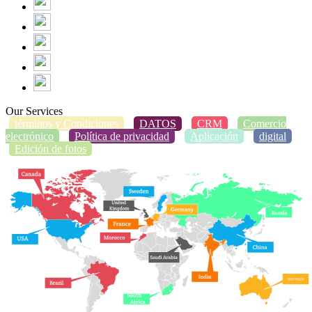
Our Services
términos y Condiciones
DATOS
CRM
Comercio
electrónico
Política de privacidad
Aplicación
digital
Edición de fotos