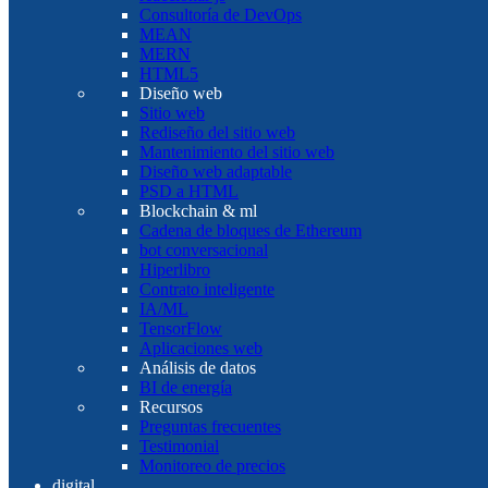
Consultoría de DevOps
MEAN
MERN
HTML5
Diseño web
Sitio web
Rediseño del sitio web
Mantenimiento del sitio web
Diseño web adaptable
PSD a HTML
Blockchain & ml
Cadena de bloques de Ethereum
bot conversacional
Hiperlibro
Contrato inteligente
IA/ML
TensorFlow
Aplicaciones web
Análisis de datos
BI de energía
Recursos
Preguntas frecuentes
Testimonial
Monitoreo de precios
digital