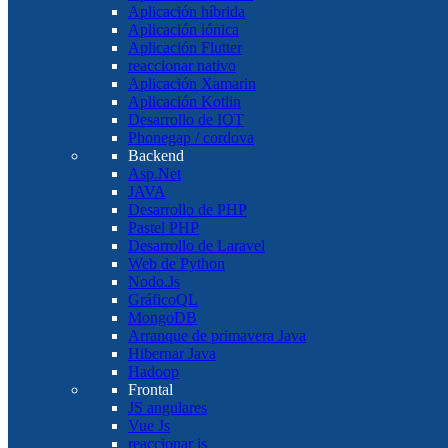
Aplicación híbrida
Aplicación iónica
Aplicación Flutter
reaccionar nativo
Aplicación Xamarin
Aplicación Kotlin
Desarrollo de IOT
Phonegap / cordova
Backend
Asp.Net
JAVA
Desarrollo de PHP
Pastel PHP
Desarrollo de Laravel
Web de Python
Nodo.Js
GráficoQL
MongoDB
Arranque de primavera Java
Hibernar Java
Hadoop
Frontal
JS angulares
Vue Js
reaccionar js