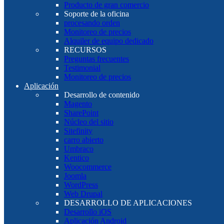
Producto de gran comercio
Soporte de la oficina
procesando orden
Monitoreo de precios
Alquiler de equipo dedicado
RECURSOS
Preguntas frecuentes
Testimonial
Monitoreo de precios
Aplicación
Desarrollo de contenido
Magento
SharePoint
Núcleo del sitio
Sitefinity
carro abierto
Umbraco
Kentico
Woocommerce
Joomla
WordPress
Web Drupal
DESARROLLO DE APLICACIONES
Desarrollo iOS
Aplicación Android