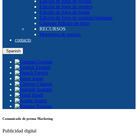
Edición de fotos de joyería
Edición de fotos de retratos
Edición de fotos de bodas
Edición de fotos de maniquí fantasma
Glamour Edición de fotos
RECURSOS
Monitoreo de precios
contacto
Spanish
German
English
French
Japan
Chinese
Spanish
Hindi
Arabic
Russian
Comunicado de prensa Marketing
Publicidad digital