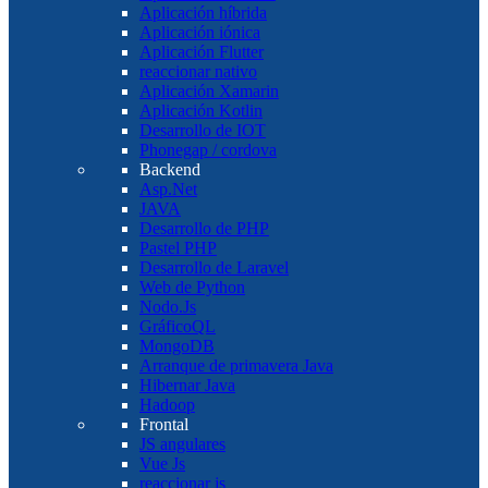
Aplicación híbrida
Aplicación iónica
Aplicación Flutter
reaccionar nativo
Aplicación Xamarin
Aplicación Kotlin
Desarrollo de IOT
Phonegap / cordova
Backend
Asp.Net
JAVA
Desarrollo de PHP
Pastel PHP
Desarrollo de Laravel
Web de Python
Nodo.Js
GráficoQL
MongoDB
Arranque de primavera Java
Hibernar Java
Hadoop
Frontal
JS angulares
Vue Js
reaccionar js