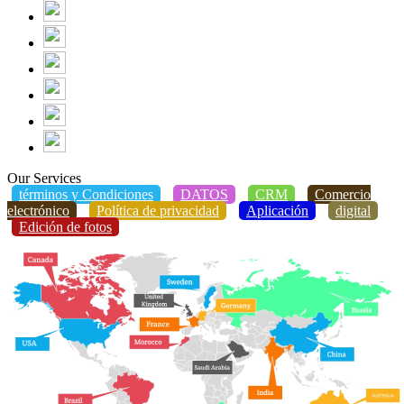
Our Services
términos y Condiciones
DATOS
CRM
Comercio
electrónico
Política de privacidad
Aplicación
digital
Edición de fotos