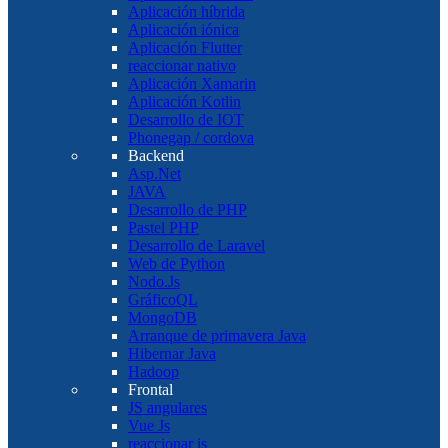
Aplicación híbrida
Aplicación iónica
Aplicación Flutter
reaccionar nativo
Aplicación Xamarin
Aplicación Kotlin
Desarrollo de IOT
Phonegap / cordova
Backend
Asp.Net
JAVA
Desarrollo de PHP
Pastel PHP
Desarrollo de Laravel
Web de Python
Nodo.Js
GráficoQL
MongoDB
Arranque de primavera Java
Hibernar Java
Hadoop
Frontal
JS angulares
Vue Js
reaccionar js