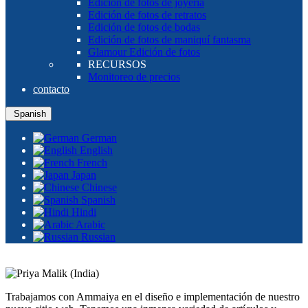
Edición de fotos de joyería
Edición de fotos de retratos
Edición de fotos de bodas
Edición de fotos de maniquí fantasma
Glamour Edición de fotos
RECURSOS
Monitoreo de precios
contacto
Spanish
German
English
French
Japan
Chinese
Spanish
Hindi
Arabic
Russian
Trabajamos con Ammaiya en el diseño e implementación de nuestro