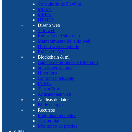
Consultoría de DevOps
MEAN
MERN
HTML5
Diseño web
Sitio web
Rediseño del sitio web
Mantenimiento del sitio web
Diseño web adaptable
PSD a HTML
Blockchain & ml
Cadena de bloques de Ethereum
bot conversacional
Hiperlibro
Contrato inteligente
IA/ML
TensorFlow
Aplicaciones web
Análisis de datos
BI de energía
Recursos
Preguntas frecuentes
Testimonial
Monitoreo de precios
digital