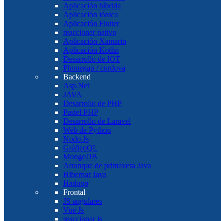
Aplicación híbrida
Aplicación iónica
Aplicación Flutter
reaccionar nativo
Aplicación Xamarin
Aplicación Kotlin
Desarrollo de IOT
Phonegap / cordova
Backend
Asp.Net
JAVA
Desarrollo de PHP
Pastel PHP
Desarrollo de Laravel
Web de Python
Nodo.Js
GráficoQL
MongoDB
Arranque de primavera Java
Hibernar Java
Hadoop
Frontal
JS angulares
Vue Js
reaccionar js