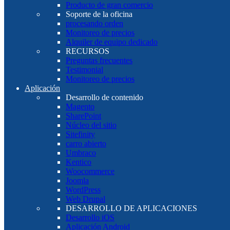
Producto de gran comercio
Soporte de la oficina
procesando orden
Monitoreo de precios
Alquiler de equipo dedicado
RECURSOS
Preguntas frecuentes
Testimonial
Monitoreo de precios
Aplicación
Desarrollo de contenido
Magento
SharePoint
Núcleo del sitio
Sitefinity
carro abierto
Umbraco
Kentico
Woocommerce
Joomla
WordPress
Web Drupal
DESARROLLO DE APLICACIONES
Desarrollo iOS
Aplicación Android