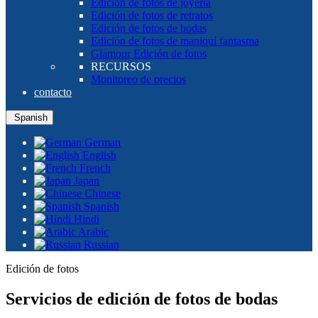
Edición de fotos de joyería
Edición de fotos de retratos
Edición de fotos de bodas
Edición de fotos de maniquí fantasma
Glamour Edición de fotos
RECURSOS
Monitoreo de precios
contacto
Spanish
German
English
French
Japan
Chinese
Spanish
Hindi
Arabic
Russian
Edición de fotos
Servicios de edición de fotos de bodas