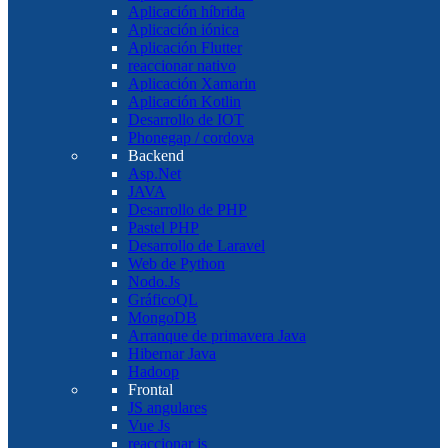
Aplicación híbrida
Aplicación iónica
Aplicación Flutter
reaccionar nativo
Aplicación Xamarin
Aplicación Kotlin
Desarrollo de IOT
Phonegap / cordova
Backend
Asp.Net
JAVA
Desarrollo de PHP
Pastel PHP
Desarrollo de Laravel
Web de Python
Nodo.Js
GráficoQL
MongoDB
Arranque de primavera Java
Hibernar Java
Hadoop
Frontal
JS angulares
Vue Js
reaccionar js