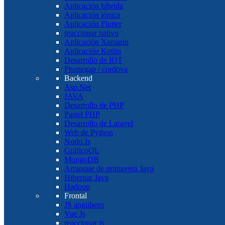
Aplicación híbrida
Aplicación iónica
Aplicación Flutter
reaccionar nativo
Aplicación Xamarin
Aplicación Kotlin
Desarrollo de IOT
Phonegap / cordova
Backend
Asp.Net
JAVA
Desarrollo de PHP
Pastel PHP
Desarrollo de Laravel
Web de Python
Nodo.Js
GráficoQL
MongoDB
Arranque de primavera Java
Hibernar Java
Hadoop
Frontal
JS angulares
Vue Js
reaccionar js