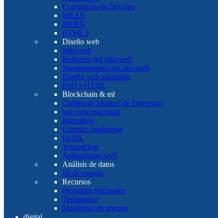
Consultoría de DevOps
MEAN
MERN
HTML5
Diseño web
Sitio web
Rediseño del sitio web
Mantenimiento del sitio web
Diseño web adaptable
PSD a HTML
Blockchain & ml
Cadena de bloques de Ethereum
bot conversacional
Hiperlibro
Contrato inteligente
IA/ML
TensorFlow
Aplicaciones web
Análisis de datos
BI de energía
Recursos
Preguntas frecuentes
Testimonial
Monitoreo de precios
digital