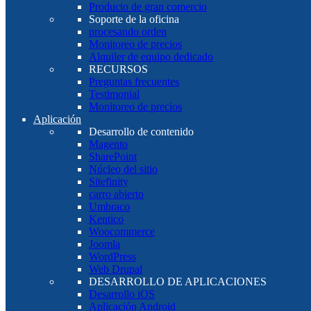
Producto de gran comercio
Soporte de la oficina
procesando orden
Monitoreo de precios
Alquiler de equipo dedicado
RECURSOS
Preguntas frecuentes
Testimonial
Monitoreo de precios
Aplicación
Desarrollo de contenido
Magento
SharePoint
Núcleo del sitio
Sitefinity
carro abierto
Umbraco
Kentico
Woocommerce
Joomla
WordPress
Web Drupal
DESARROLLO DE APLICACIONES
Desarrollo iOS
Aplicación Android