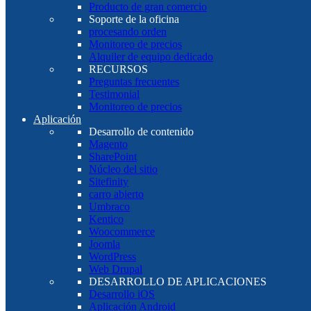
Producto de gran comercio
Soporte de la oficina
procesando orden
Monitoreo de precios
Alquiler de equipo dedicado
RECURSOS
Preguntas frecuentes
Testimonial
Monitoreo de precios
Aplicación
Desarrollo de contenido
Magento
SharePoint
Núcleo del sitio
Sitefinity
carro abierto
Umbraco
Kentico
Woocommerce
Joomla
WordPress
Web Drupal
DESARROLLO DE APLICACIONES
Desarrollo iOS
Aplicación Android