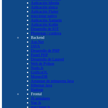
Aplicación híbrida
Aplicación iónica
Aplicación Flutter
reaccionar nativo
Aplicación Xamarin
Aplicación Kotlin
Desarrollo de IOT
Phonegap / cordova
Backend
Asp.Net
JAVA
Desarrollo de PHP
Pastel PHP
Desarrollo de Laravel
Web de Python
Nodo.Js
GráficoQL
MongoDB
Arranque de primavera Java
Hibernar Java
Hadoop
Frontal
JS angulares
Vue Js
reaccionar js