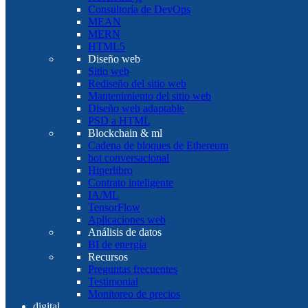
Consultoría de DevOps
MEAN
MERN
HTML5
Diseño web
Sitio web
Rediseño del sitio web
Mantenimiento del sitio web
Diseño web adaptable
PSD a HTML
Blockchain & ml
Cadena de bloques de Ethereum
bot conversacional
Hiperlibro
Contrato inteligente
IA/ML
TensorFlow
Aplicaciones web
Análisis de datos
BI de energía
Recursos
Preguntas frecuentes
Testimonial
Monitoreo de precios
digital