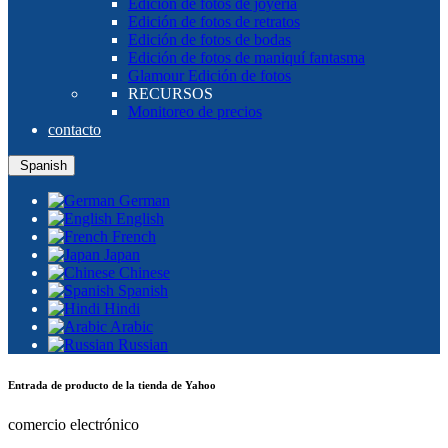
Edición de fotos de joyería
Edición de fotos de retratos
Edición de fotos de bodas
Edición de fotos de maniquí fantasma
Glamour Edición de fotos
RECURSOS
Monitoreo de precios
contacto
Spanish
German
English
French
Japan
Chinese
Spanish
Hindi
Arabic
Russian
Entrada de producto de la tienda de Yahoo
comercio electrónico