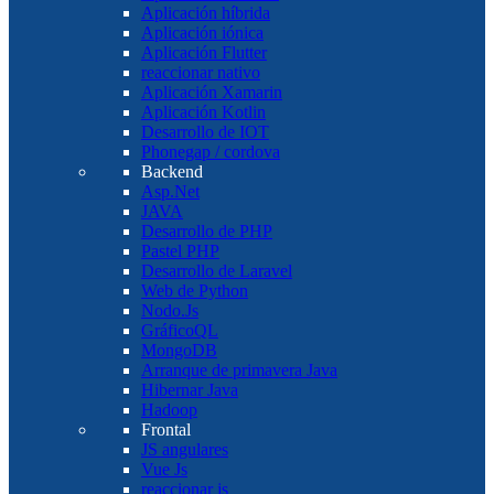
Aplicación híbrida
Aplicación iónica
Aplicación Flutter
reaccionar nativo
Aplicación Xamarin
Aplicación Kotlin
Desarrollo de IOT
Phonegap / cordova
Backend
Asp.Net
JAVA
Desarrollo de PHP
Pastel PHP
Desarrollo de Laravel
Web de Python
Nodo.Js
GráficoQL
MongoDB
Arranque de primavera Java
Hibernar Java
Hadoop
Frontal
JS angulares
Vue Js
reaccionar js