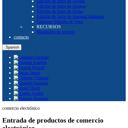
Edición de fotos de joyería
Edición de fotos de retratos
Edición de fotos de bodas
Edición de fotos de maniquí fantasma
Glamour Edición de fotos
RECURSOS
Monitoreo de precios
contacto
Spanish
German
English
French
Japan
Chinese
Spanish
Hindi
Arabic
Russian
comercio electrónico
Entrada de productos de comercio
electrónico