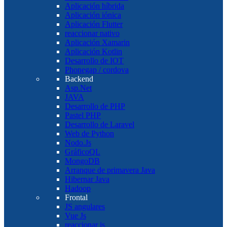
Aplicación híbrida
Aplicación iónica
Aplicación Flutter
reaccionar nativo
Aplicación Xamarin
Aplicación Kotlin
Desarrollo de IOT
Phonegap / cordova
Backend
Asp.Net
JAVA
Desarrollo de PHP
Pastel PHP
Desarrollo de Laravel
Web de Python
Nodo.Js
GráficoQL
MongoDB
Arranque de primavera Java
Hibernar Java
Hadoop
Frontal
JS angulares
Vue Js
reaccionar js