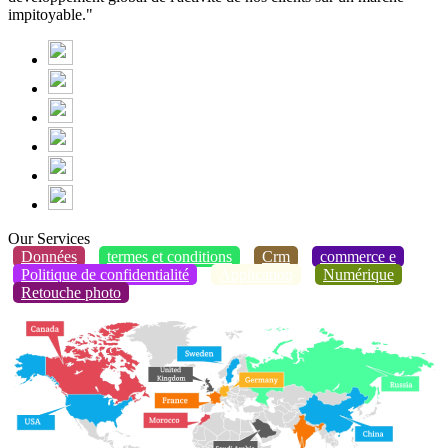
impitoyable."
Our Services
Données
termes et conditions
Crm
commerce e
Politique de confidentialité
Application
Numérique
Retouche photo