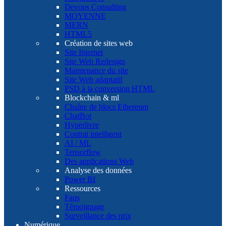
Devops Consulting
MOYENNE
MERN
HTML5
Création de sites web
Site Internet
Site Web Redesign
Maintenance du site
Site Web adaptatif
PSD à la conversion HTML
Blockchain & ml
Chaîne de blocs Ethereum
ChatBot
Hyperlivre
Contrat intelligent
AI / ML
Tensorflow
Des applications Web
Analyse des données
Power BI
Ressources
Faqs
Témoignage
Surveillance des prix
Numérique