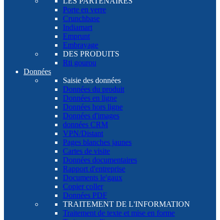
LES PARTENAIRES
Porte en verre
Crunchbase
Indiamart
Emprunt
Embrayage
DES PRODUITS
Rti gourou
Données
Saisie des données
Données du produit
Données en ligne
Données hors ligne
Données d'images
données CRM
VPN/Distant
Pages blanches jaunes
Cartes de visite
Données documentaires
Rapport d'entreprise
Documents le'gaux
Copier coller
Données PDF
TRAITEMENT DE L'INFORMATION
Traitement de texte et mise en forme