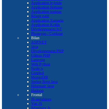
Application hybride
Application flottante
Application ionique
Réagir natif
Application Xamarin
Application Kotlin
Développement IoT
Phonegap / Cordoue
Bilan
ASP.NET
Java
Développement PHP
Gâteau PHP
Laraving
Web Python
Node.js
Graphql
MongoDB
Spring Boot Java
Hibernate Java
Hadoop
Frontal
JS angulaires
Vue JS
Réagissez Js