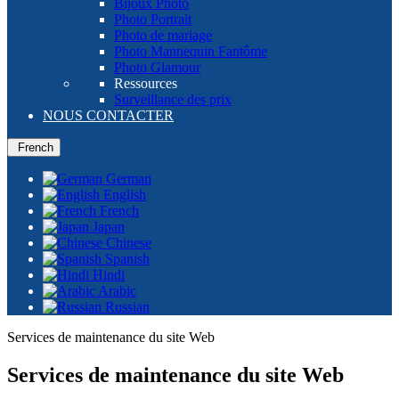
Bijoux Photo
Photo Portrait
Photo de mariage
Photo Mannequin Fantôme
Photo Glamour
Ressources
Surveillance des prix
NOUS CONTACTER
French
German
English
French
Japan
Chinese
Spanish
Hindi
Arabic
Russian
Services de maintenance du site Web
Services de maintenance du site Web