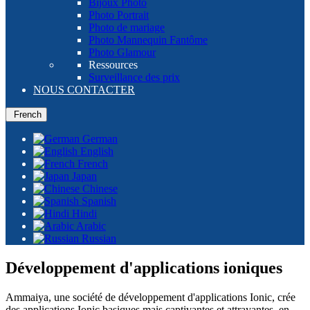
Bijoux Photo
Photo Portrait
Photo de mariage
Photo Mannequin Fantôme
Photo Glamour
Ressources
Surveillance des prix
NOUS CONTACTER
French
German
English
French
Japan
Chinese
Spanish
Hindi
Arabic
Russian
Développement d'applications ioniques
Ammaiya, une société de développement d'applications Ionic, crée
des applications Ionic basiques mais captivantes et attrayantes, en