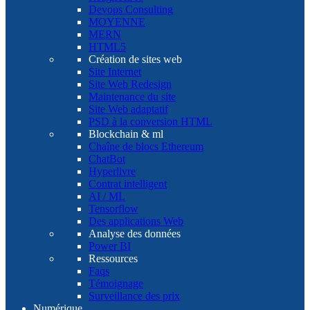
Devops Consulting
MOYENNE
MERN
HTML5
Création de sites web
Site Internet
Site Web Redesign
Maintenance du site
Site Web adaptatif
PSD à la conversion HTML
Blockchain & ml
Chaîne de blocs Ethereum
ChatBot
Hyperlivre
Contrat intelligent
AI / ML
Tensorflow
Des applications Web
Analyse des données
Power BI
Ressources
Faqs
Témoignage
Surveillance des prix
Numérique