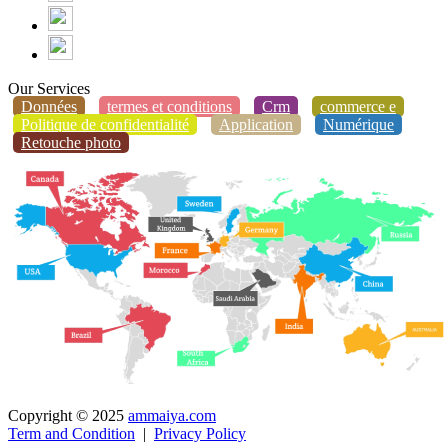
Our Services
Données
termes et conditions
Crm
commerce e
Politique de confidentialité
Application
Numérique
Retouche photo
Copyright © 2025
ammaiya.com
Term and Condition
|
Privacy Policy