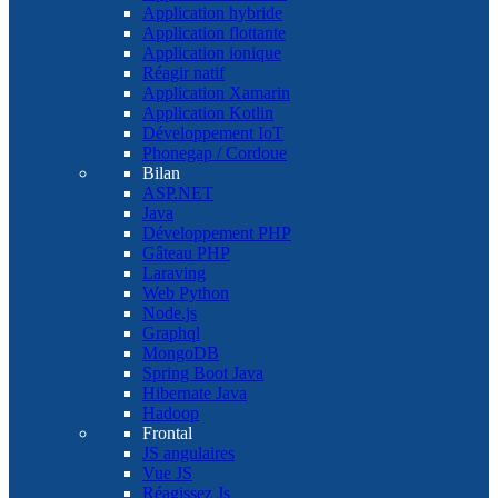
Application hybride
Application flottante
Application ionique
Réagir natif
Application Xamarin
Application Kotlin
Développement IoT
Phonegap / Cordoue
Bilan
ASP.NET
Java
Développement PHP
Gâteau PHP
Laraving
Web Python
Node.js
Graphql
MongoDB
Spring Boot Java
Hibernate Java
Hadoop
Frontal
JS angulaires
Vue JS
Réagissez Js