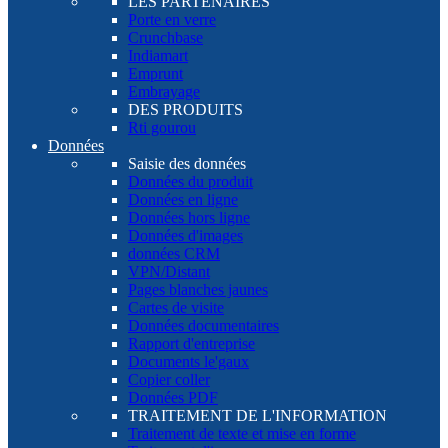
LES PARTENAIRES
Porte en verre
Crunchbase
Indiamart
Emprunt
Embrayage
DES PRODUITS
Rti gourou
Données
Saisie des données
Données du produit
Données en ligne
Données hors ligne
Données d'images
données CRM
VPN/Distant
Pages blanches jaunes
Cartes de visite
Données documentaires
Rapport d'entreprise
Documents le'gaux
Copier coller
Données PDF
TRAITEMENT DE L'INFORMATION
Traitement de texte et mise en forme