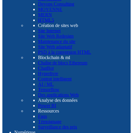
Devops Consulting
MOYENNE
MERN
HTML5
Création de sites web
Site Internet
Site Web Redesign
Maintenance du site
Site Web adaptatif
PSD à la conversion HTML
Blockchain & ml
Chaîne de blocs Ethereum
ChatBot
Hyperlivre
Contrat intelligent
AI / ML
Tensorflow
Des applications Web
Analyse des données
Power BI
Ressources
Faqs
Témoignage
Surveillance des prix
Numérique