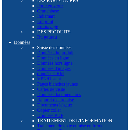
LES PARTENAIRES
Porte en verre
Crunchbase
Indiamart
Emprunt
Embrayage
DES PRODUITS
Rti gourou
Données
Saisie des données
Données du produit
Données en ligne
Données hors ligne
Données d'images
données CRM
VPN/Distant
Pages blanches jaunes
Cartes de visite
Données documentaires
Rapport d'entreprise
Documents le'gaux
Copier coller
Données PDF
TRAITEMENT DE L'INFORMATION
Traitement de texte et mise en forme