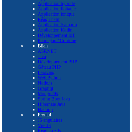
Application hybride
Application flottante
Application ionique
Réagir natif
Application Xamarin
Application Kotlin
Développement IoT
Phonegap / Cordoue
Bilan
ASP.NET
Java
Développement PHP
Gâteau PHP
Laraving
Web Python
Node.js
Graphql
MongoDB
Spring Boot Java
Hibernate Java
Hadoop
Frontal
JS angulaires
Vue JS
Réagissez Js