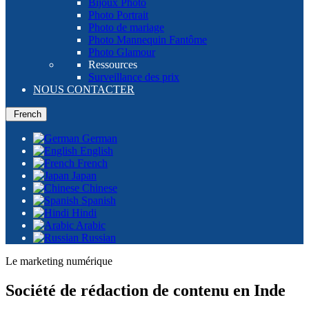
Bijoux Photo
Photo Portrait
Photo de mariage
Photo Mannequin Fantôme
Photo Glamour
Ressources
Surveillance des prix
NOUS CONTACTER
French
German
English
French
Japan
Chinese
Spanish
Hindi
Arabic
Russian
Le marketing numérique
Société de rédaction de contenu en Inde