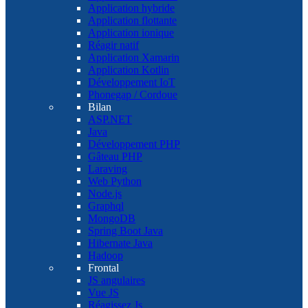
Application hybride
Application flottante
Application ionique
Réagir natif
Application Xamarin
Application Kotlin
Développement IoT
Phonegap / Cordoue
Bilan
ASP.NET
Java
Développement PHP
Gâteau PHP
Laraving
Web Python
Node.js
Graphql
MongoDB
Spring Boot Java
Hibernate Java
Hadoop
Frontal
JS angulaires
Vue JS
Réagissez Js