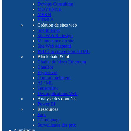
Devops Consulting
MOYENNE
MERN
HTML5
Création de sites web
Site Internet
Site Web Redesign
Maintenance du site
Site Web adaptatif
PSD à la conversion HTML
Blockchain & ml
Chaîne de blocs Ethereum
ChatBot
Hyperlivre
Contrat intelligent
AI / ML
Tensorflow
Des applications Web
Analyse des données
Power BI
Ressources
Faqs
Témoignage
Surveillance des prix
Numérique