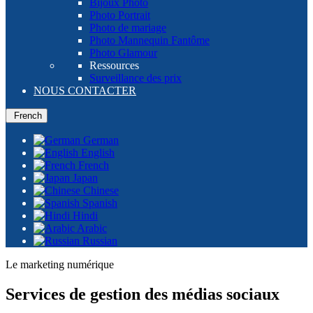
Bijoux Photo
Photo Portrait
Photo de mariage
Photo Mannequin Fantôme
Photo Glamour
Ressources
Surveillance des prix
NOUS CONTACTER
French
German
English
French
Japan
Chinese
Spanish
Hindi
Arabic
Russian
Le marketing numérique
Services de gestion des médias sociaux