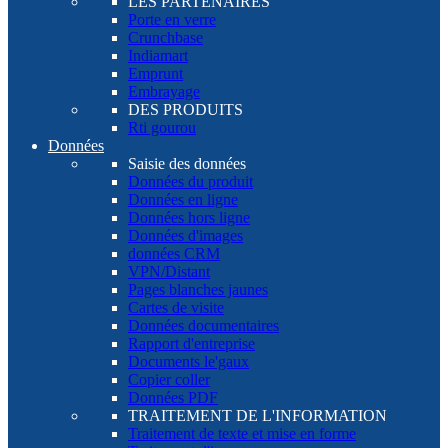
LES PARTENAIRES
Porte en verre
Crunchbase
Indiamart
Emprunt
Embrayage
DES PRODUITS
Rti gourou
Données
Saisie des données
Données du produit
Données en ligne
Données hors ligne
Données d'images
données CRM
VPN/Distant
Pages blanches jaunes
Cartes de visite
Données documentaires
Rapport d'entreprise
Documents le'gaux
Copier coller
Données PDF
TRAITEMENT DE L'INFORMATION
Traitement de texte et mise en forme