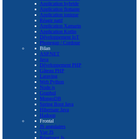
Application hybride
Application flottante
Application ionique
Réagir natif
Application Xamarin
Application Kotlin
Développement IoT
Phonegap / Cordoue
Bilan
ASP.NET
Java
Développement PHP
Gâteau PHP
Laraving
Web Python
Node.js
Graphql
MongoDB
Spring Boot Java
Hibernate Java
Hadoop
Frontal
JS angulaires
Vue JS
Réagissez Js