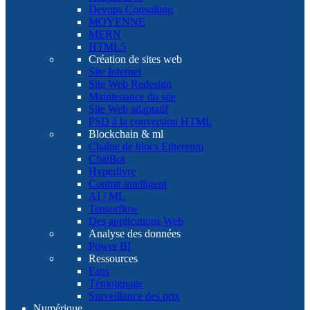
Devops Consulting
MOYENNE
MERN
HTML5
Création de sites web
Site Internet
Site Web Redesign
Maintenance du site
Site Web adaptatif
PSD à la conversion HTML
Blockchain & ml
Chaîne de blocs Ethereum
ChatBot
Hyperlivre
Contrat intelligent
AI / ML
Tensorflow
Des applications Web
Analyse des données
Power BI
Ressources
Faqs
Témoignage
Surveillance des prix
Numérique