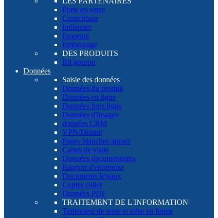
LES PARTENAIRES
Porte en verre
Crunchbase
Indiamart
Emprunt
Embrayage
DES PRODUITS
Rti gourou
Données
Saisie des données
Données du produit
Données en ligne
Données hors ligne
Données d'images
données CRM
VPN/Distant
Pages blanches jaunes
Cartes de visite
Données documentaires
Rapport d'entreprise
Documents le'gaux
Copier coller
Données PDF
TRAITEMENT DE L'INFORMATION
Traitement de texte et mise en forme