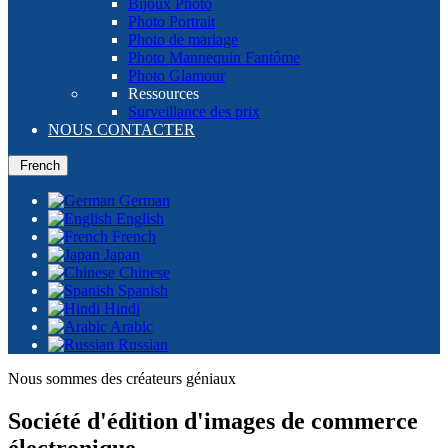
Bijoux Photo
Photo Portrait
Photo de mariage
Photo Mannequin Fantôme
Photo Glamour
Ressources
Surveillance des prix
NOUS CONTACTER
French
German
English
French
Japan
Chinese
Spanish
Hindi
Arabic
Russian
Nous sommes des créateurs géniaux
Société d'édition d'images de commerce
électronique