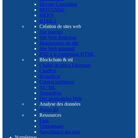
Devops Consulting
MOYENNE
MERN
HTML5
Création de sites web
Site Internet
Site Web Redesign
Maintenance du site
Site Web adaptatif
PSD à la conversion HTML
Blockchain & ml
Chaîne de blocs Ethereum
ChatBot
Hyperlivre
Contrat intelligent
AI / ML
Tensorflow
Des applications Web
Analyse des données
Power BI
Ressources
Faqs
Témoignage
Surveillance des prix
Numérique