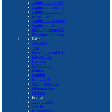
Application hybride
Application flottante
Application ionique
Réagir natif
Application Xamarin
Application Kotlin
Développement IoT
Phonegap / Cordoue
Bilan
ASP.NET
Java
Développement PHP
Gâteau PHP
Laraving
Web Python
Node.js
Graphql
MongoDB
Spring Boot Java
Hibernate Java
Hadoop
Frontal
JS angulaires
Vue JS
Réagissez Js