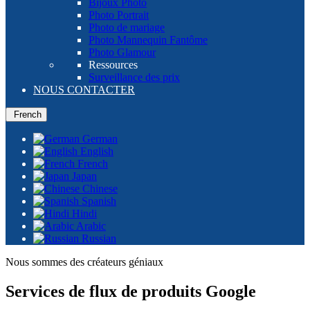
Bijoux Photo
Photo Portrait
Photo de mariage
Photo Mannequin Fantôme
Photo Glamour
Ressources
Surveillance des prix
NOUS CONTACTER
French
German
English
French
Japan
Chinese
Spanish
Hindi
Arabic
Russian
Nous sommes des créateurs géniaux
Services de flux de produits Google