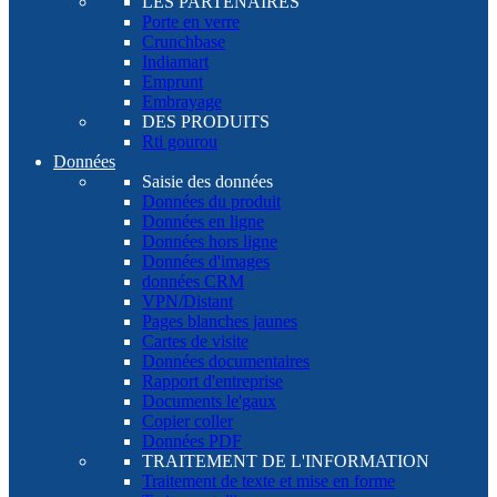
LES PARTENAIRES
Porte en verre
Crunchbase
Indiamart
Emprunt
Embrayage
DES PRODUITS
Rti gourou
Données
Saisie des données
Données du produit
Données en ligne
Données hors ligne
Données d'images
données CRM
VPN/Distant
Pages blanches jaunes
Cartes de visite
Données documentaires
Rapport d'entreprise
Documents le'gaux
Copier coller
Données PDF
TRAITEMENT DE L'INFORMATION
Traitement de texte et mise en forme