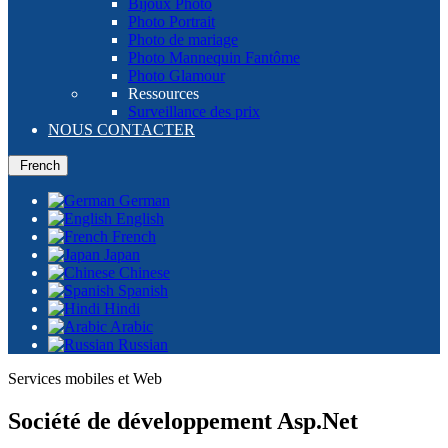
Bijoux Photo
Photo Portrait
Photo de mariage
Photo Mannequin Fantôme
Photo Glamour
Ressources
Surveillance des prix
NOUS CONTACTER
French
German
English
French
Japan
Chinese
Spanish
Hindi
Arabic
Russian
Services mobiles et Web
Société de développement Asp.Net