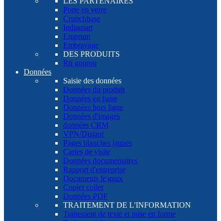
LES PARTENAIRES
Porte en verre
Crunchbase
Indiamart
Emprunt
Embrayage
DES PRODUITS
Rti gourou
Données
Saisie des données
Données du produit
Données en ligne
Données hors ligne
Données d'images
données CRM
VPN/Distant
Pages blanches jaunes
Cartes de visite
Données documentaires
Rapport d'entreprise
Documents le'gaux
Copier coller
Données PDF
TRAITEMENT DE L'INFORMATION
Traitement de texte et mise en forme