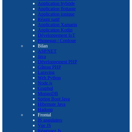
Application hybride
Application flottante
Application ionique
Réagir natif
Application Xamarin
Application Kotlin
Développement IoT
Phonegap / Cordoue
Bilan
ASP.NET
Java
Développement PHP
Gâteau PHP
Laraving
Web Python
Node.js
Graphql
MongoDB
Spring Boot Java
Hibernate Java
Hadoop
Frontal
JS angulaires
Vue JS
Réagissez Js