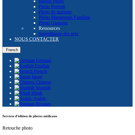
Bijoux Photo
Photo Portrait
Photo de mariage
Photo Mannequin Fantôme
Photo Glamour
Ressources
Surveillance des prix
NOUS CONTACTER
French
German
English
French
Japan
Chinese
Spanish
Hindi
Arabic
Russian
Services d'édition de photos médicaux
Retouche photo