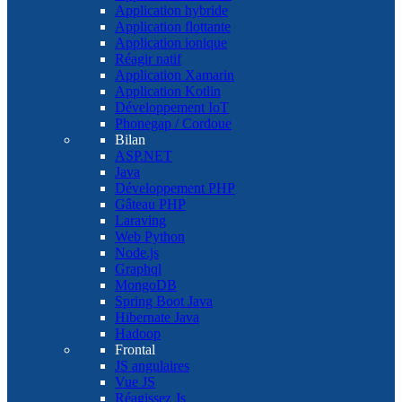
Application hybride
Application flottante
Application ionique
Réagir natif
Application Xamarin
Application Kotlin
Développement IoT
Phonegap / Cordoue
Bilan
ASP.NET
Java
Développement PHP
Gâteau PHP
Laraving
Web Python
Node.js
Graphql
MongoDB
Spring Boot Java
Hibernate Java
Hadoop
Frontal
JS angulaires
Vue JS
Réagissez Js