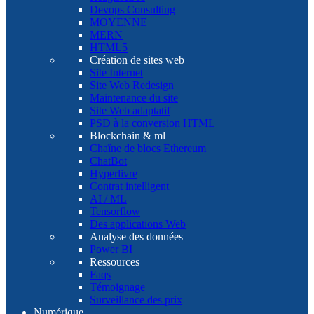
Devops Consulting
MOYENNE
MERN
HTML5
Création de sites web
Site Internet
Site Web Redesign
Maintenance du site
Site Web adaptatif
PSD à la conversion HTML
Blockchain & ml
Chaîne de blocs Ethereum
ChatBot
Hyperlivre
Contrat intelligent
AI / ML
Tensorflow
Des applications Web
Analyse des données
Power BI
Ressources
Faqs
Témoignage
Surveillance des prix
Numérique