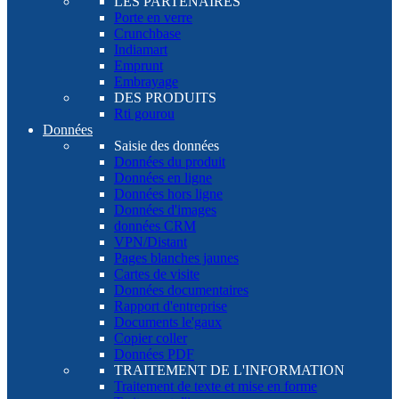
LES PARTENAIRES
Porte en verre
Crunchbase
Indiamart
Emprunt
Embrayage
DES PRODUITS
Rti gourou
Données
Saisie des données
Données du produit
Données en ligne
Données hors ligne
Données d'images
données CRM
VPN/Distant
Pages blanches jaunes
Cartes de visite
Données documentaires
Rapport d'entreprise
Documents le'gaux
Copier coller
Données PDF
TRAITEMENT DE L'INFORMATION
Traitement de texte et mise en forme