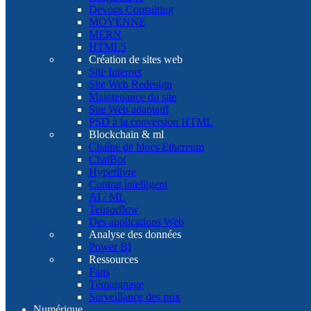
Devops Consulting
MOYENNE
MERN
HTML5
Création de sites web
Site Internet
Site Web Redesign
Maintenance du site
Site Web adaptatif
PSD à la conversion HTML
Blockchain & ml
Chaîne de blocs Ethereum
ChatBot
Hyperlivre
Contrat intelligent
AI / ML
Tensorflow
Des applications Web
Analyse des données
Power BI
Ressources
Faqs
Témoignage
Surveillance des prix
Numérique