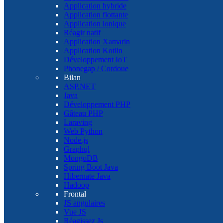
Application hybride
Application flottante
Application ionique
Réagir natif
Application Xamarin
Application Kotlin
Développement IoT
Phonegap / Cordoue
Bilan
ASP.NET
Java
Développement PHP
Gâteau PHP
Laraving
Web Python
Node.js
Graphql
MongoDB
Spring Boot Java
Hibernate Java
Hadoop
Frontal
JS angulaires
Vue JS
Réagissez Js