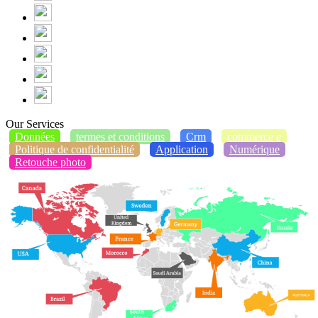
Our Services
Données
termes et conditions
Crm
commerce e
Politique de confidentialité
Application
Numérique
Retouche photo