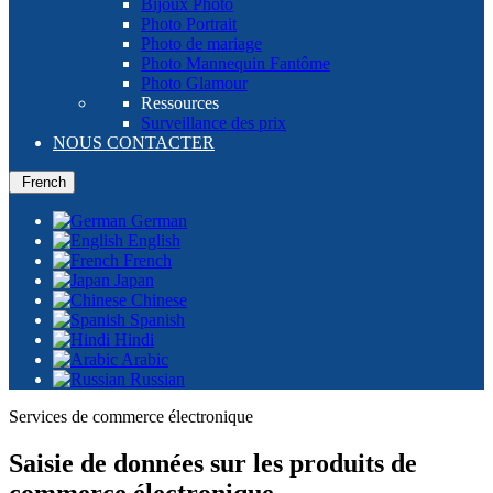
Bijoux Photo
Photo Portrait
Photo de mariage
Photo Mannequin Fantôme
Photo Glamour
Ressources
Surveillance des prix
NOUS CONTACTER
French
German
English
French
Japan
Chinese
Spanish
Hindi
Arabic
Russian
Services de commerce électronique
Saisie de données sur les produits de
commerce électronique