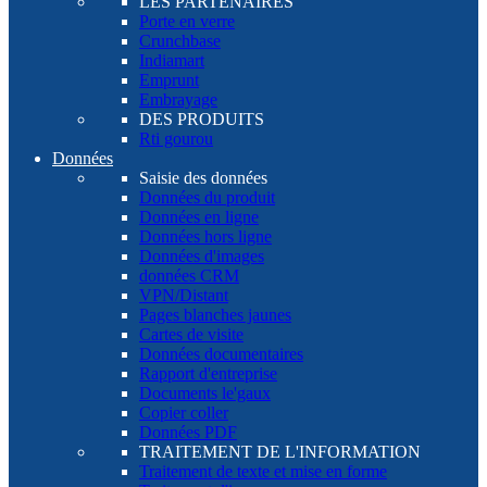
LES PARTENAIRES
Porte en verre
Crunchbase
Indiamart
Emprunt
Embrayage
DES PRODUITS
Rti gourou
Données
Saisie des données
Données du produit
Données en ligne
Données hors ligne
Données d'images
données CRM
VPN/Distant
Pages blanches jaunes
Cartes de visite
Données documentaires
Rapport d'entreprise
Documents le'gaux
Copier coller
Données PDF
TRAITEMENT DE L'INFORMATION
Traitement de texte et mise en forme