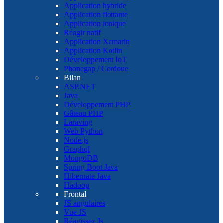
Application hybride
Application flottante
Application ionique
Réagir natif
Application Xamarin
Application Kotlin
Développement IoT
Phonegap / Cordoue
Bilan
ASP.NET
Java
Développement PHP
Gâteau PHP
Laraving
Web Python
Node.js
Graphql
MongoDB
Spring Boot Java
Hibernate Java
Hadoop
Frontal
JS angulaires
Vue JS
Réagissez Js