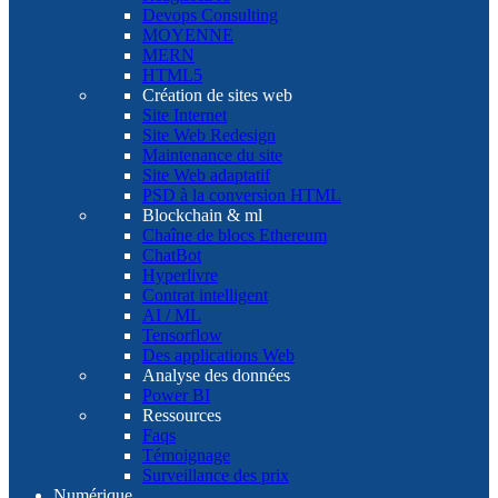
Devops Consulting
MOYENNE
MERN
HTML5
Création de sites web
Site Internet
Site Web Redesign
Maintenance du site
Site Web adaptatif
PSD à la conversion HTML
Blockchain & ml
Chaîne de blocs Ethereum
ChatBot
Hyperlivre
Contrat intelligent
AI / ML
Tensorflow
Des applications Web
Analyse des données
Power BI
Ressources
Faqs
Témoignage
Surveillance des prix
Numérique