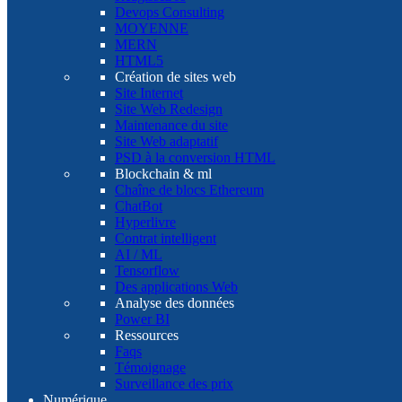
Devops Consulting
MOYENNE
MERN
HTML5
Création de sites web
Site Internet
Site Web Redesign
Maintenance du site
Site Web adaptatif
PSD à la conversion HTML
Blockchain & ml
Chaîne de blocs Ethereum
ChatBot
Hyperlivre
Contrat intelligent
AI / ML
Tensorflow
Des applications Web
Analyse des données
Power BI
Ressources
Faqs
Témoignage
Surveillance des prix
Numérique