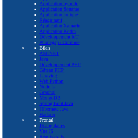
Application hybride
Application flottante
Application ionique
Réagir natif
Application Xamarin
Application Kotlin
Développement IoT
Phonegap / Cordoue
Bilan
ASP.NET
Java
Développement PHP
Gâteau PHP
Laraving
Web Python
Node.js
Graphql
MongoDB
Spring Boot Java
Hibernate Java
Hadoop
Frontal
JS angulaires
Vue JS
Réagissez Js