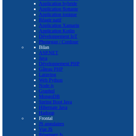
Application hybride
Application flottante
Application ionique
Réagir natif
Application Xamarin
Application Kotlin
Développement IoT
Phonegap / Cordoue
Bilan
ASP.NET
Java
Développement PHP
Gâteau PHP
Laraving
Web Python
Node.js
Graphql
MongoDB
Spring Boot Java
Hibernate Java
Hadoop
Frontal
JS angulaires
Vue JS
Réagissez Js