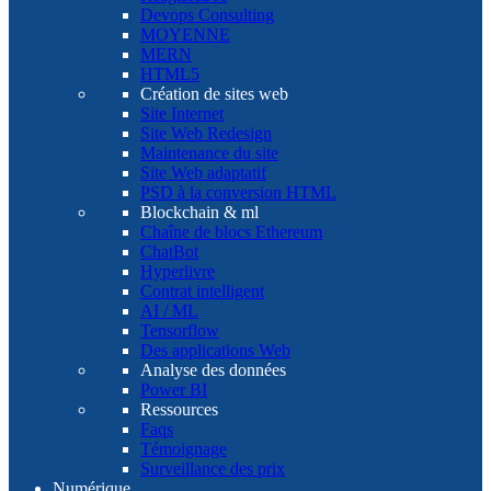
Devops Consulting
MOYENNE
MERN
HTML5
Création de sites web
Site Internet
Site Web Redesign
Maintenance du site
Site Web adaptatif
PSD à la conversion HTML
Blockchain & ml
Chaîne de blocs Ethereum
ChatBot
Hyperlivre
Contrat intelligent
AI / ML
Tensorflow
Des applications Web
Analyse des données
Power BI
Ressources
Faqs
Témoignage
Surveillance des prix
Numérique