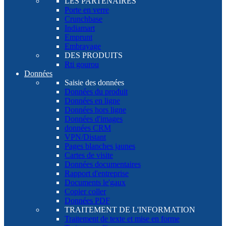
LES PARTENAIRES
Porte en verre
Crunchbase
Indiamart
Emprunt
Embrayage
DES PRODUITS
Rti gourou
Données
Saisie des données
Données du produit
Données en ligne
Données hors ligne
Données d'images
données CRM
VPN/Distant
Pages blanches jaunes
Cartes de visite
Données documentaires
Rapport d'entreprise
Documents le'gaux
Copier coller
Données PDF
TRAITEMENT DE L'INFORMATION
Traitement de texte et mise en forme