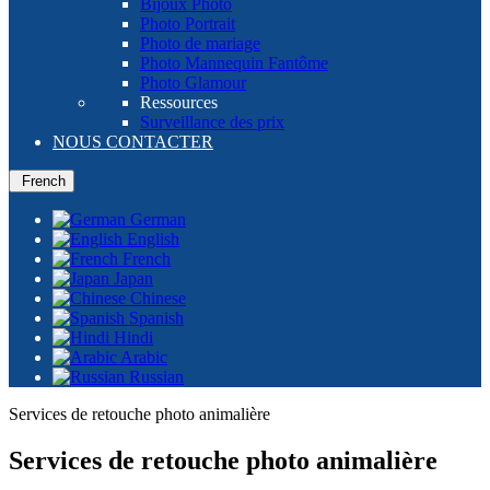
Bijoux Photo
Photo Portrait
Photo de mariage
Photo Mannequin Fantôme
Photo Glamour
Ressources
Surveillance des prix
NOUS CONTACTER
French
German
English
French
Japan
Chinese
Spanish
Hindi
Arabic
Russian
Services de retouche photo animalière
Services de retouche photo animalière