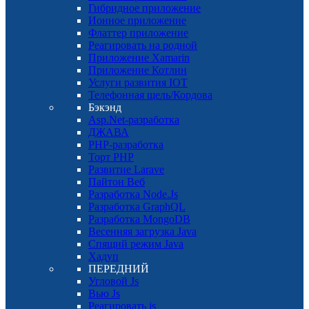
Гибридное приложение
Ионное приложение
Флаттер приложение
Реагировать на родной
Приложение Xamarin
Приложение Котлин
Услуги развития IOT
Телефонная щель/Кордова
Бэкэнд
Asp.Net-разработка
ДЖАВА
PHP-разработка
Торт PHP
Развитие Larave
Пайтон Веб
Разработка Node.Js
Разработка GraphQL
Разработка MongoDB
Весенняя загрузка Java
Спящий режим Java
Хадуп
ПЕРЕДНИЙ
Угловой Js
Вью Js
Реагировать js