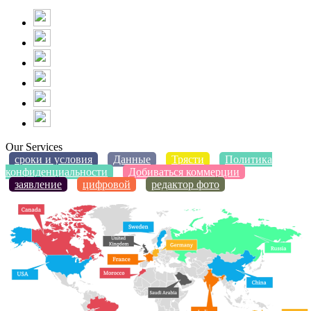
Our Services
сроки и условия
Данные
Трясти
Политика
конфиденциальности
Добиваться коммерции
заявление
цифровой
редактор фото