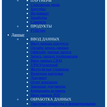
ПАРТНЕРЫ
Стеклянная дверь
Хрустбаз
Индиямарт
Заработка
Схватить
ПРОДУКТЫ
РТИГуру
Данные
ВВОД ДАННЫХ
Ввод данных продукта
Онлайн запись данных
Оффлайн данные записи
Запись данных изображения
Ввод данных CRM
VPN/Удаленный
Желто-белые страницы
Визитные карточки
Документ
Отчет компании
Законные документы
Копировать вставить
Ввод данных PDF
ОБРАБОТКА ДАННЫХ
Текстовая обработка и форматирование