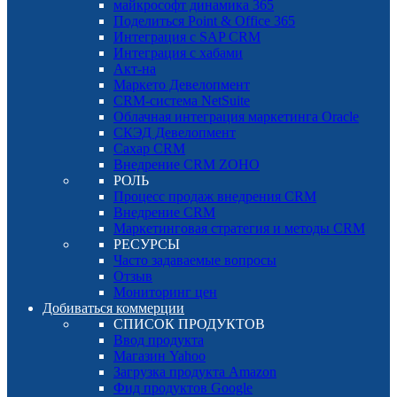
майкрософт динамика 365
Поделиться Point & Office 365
Интеграция с SAP CRM
Интеграция с хабами
Акт-на
Маркето Девелопмент
CRM-система NetSuite
Облачная интеграция маркетинга Oracle
СКЭД Девелопмент
Сахар CRM
Внедрение CRM ZOHO
РОЛЬ
Процесс продаж внедрения CRM
Внедрение CRM
Маркетинговая стратегия и методы CRM
РЕСУРСЫ
Часто задаваемые вопросы
Отзыв
Мониторинг цен
Добиваться коммерции
СПИСОК ПРОДУКТОВ
Ввод продукта
Магазин Yahoo
Загрузка продукта Amazon
Фид продуктов Google