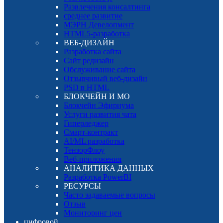
Развлечения консалтинга
среднее развитие
МЭРН Девелопмент
HTML5-разработка
ВЕБ-ДИЗАЙН
Разработка сайта
Сайт редизайн
Обслуживание сайта
Отзывчивый веб-дизайн
PSD в HTML
БЛОКЧЕЙН И МО
Блокчейн Эфириума
Услуги развития чата
Гиперледжер
Смарт-контракт
AI/ML разработка
ТензорФлоу
Веб-приложения
АНАЛИТИКА ДАННЫХ
Разработка PowerBI
РЕСУРСЫ
Часто задаваемые вопросы
Отзыв
Мониторинг цен
цифровой