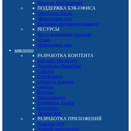
Продукт BigCommerce
ПОДДЕРЖКА БЭК-ОФИСА
Обработка заказа
Мониторинг цен
Нанимать преданную команду
РЕСУРСЫ
Часто задаваемые вопросы
Отзыв
Мониторинг цен
заявление
РАЗРАБОТКА КОНТЕНТА
Веб-сайт Мадженто
Разработка SharePoint
Сайткор
Сайтфинити
открытая тележка
умбрако
Кентико
Woocommerce
Разработка Joomla
Вордпресс
Друпал Веб
РАЗРАБОТКА ПРИЛОЖЕНИЙ
Развитие IOS
Android-приложение