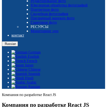
Редактирование фото
Ювелирная обработка фотографий
Портретное фото
Свадебная фотография
Призрачный манекен фото
Гламурное фото
РЕСУРСЫ
Мониторинг цен
контакт
Russian
German
English
French
Japan
Chinese
Spanish
Hindi
Arabic
Russian
Компания по разработке React JS
Компания по разработке React JS