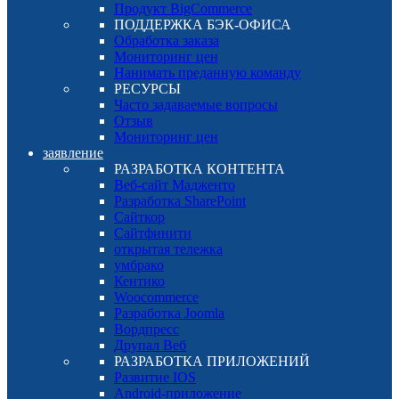
Продукт BigCommerce
ПОДДЕРЖКА БЭК-ОФИСА
Обработка заказа
Мониторинг цен
Нанимать преданную команду
РЕСУРСЫ
Часто задаваемые вопросы
Отзыв
Мониторинг цен
заявление
РАЗРАБОТКА КОНТЕНТА
Веб-сайт Мадженто
Разработка SharePoint
Сайткор
Сайтфинити
открытая тележка
умбрако
Кентико
Woocommerce
Разработка Joomla
Вордпресс
Друпал Веб
РАЗРАБОТКА ПРИЛОЖЕНИЙ
Развитие IOS
Android-приложение