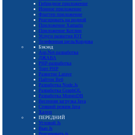
Гибридное приложение
Ионное приложение
Флаттер приложение
Реагировать на родной
Приложение Xamarin
Приложение Котлин
Услуги развития IOT
Телефонная щель/Кордова
Бэкэнд
Asp.Net-разработка
ДЖАВА
PHP-разработка
Торт PHP
Развитие Larave
Пайтон Веб
Разработка Node.Js
Разработка GraphQL
Разработка MongoDB
Весенняя загрузка Java
Спящий режим Java
Хадуп
ПЕРЕДНИЙ
Угловой Js
Вью Js
Реагировать js