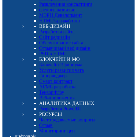
Развлечения консалтинга
среднее развитие
МЭРН Девелопмент
HTML5-разработка
ВЕБ-ДИЗАЙН
Разработка сайта
Сайт редизайн
Обслуживание сайта
Отзывчивый веб-дизайн
PSD в HTML
БЛОКЧЕЙН И МО
Блокчейн Эфириума
Услуги развития чата
Гиперледжер
Смарт-контракт
AI/ML разработка
ТензорФлоу
Веб-приложения
АНАЛИТИКА ДАННЫХ
Разработка PowerBI
РЕСУРСЫ
Часто задаваемые вопросы
Отзыв
Мониторинг цен
цифровой