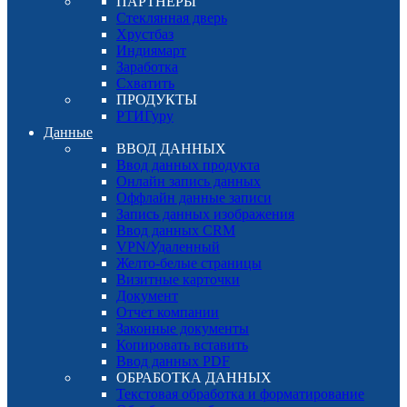
ПАРТНЕРЫ
Стеклянная дверь
Хрустбаз
Индиямарт
Заработка
Схватить
ПРОДУКТЫ
РТИГуру
Данные
ВВОД ДАННЫХ
Ввод данных продукта
Онлайн запись данных
Оффлайн данные записи
Запись данных изображения
Ввод данных CRM
VPN/Удаленный
Желто-белые страницы
Визитные карточки
Документ
Отчет компании
Законные документы
Копировать вставить
Ввод данных PDF
ОБРАБОТКА ДАННЫХ
Текстовая обработка и форматирование