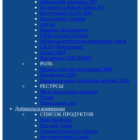
майкрософт динамика 365
Поделиться Point & Office 365
Интеграция с SAP CRM
Интеграция с хабами
Акт-на
Маркето Девелопмент
CRM-система NetSuite
Облачная интеграция маркетинга Oracle
СКЭД Девелопмент
Сахар CRM
Внедрение CRM ZOHO
РОЛЬ
Процесс продаж внедрения CRM
Внедрение CRM
Маркетинговая стратегия и методы CRM
РЕСУРСЫ
Часто задаваемые вопросы
Отзыв
Мониторинг цен
Добиваться коммерции
СПИСОК ПРОДУКТОВ
Ввод продукта
Магазин Yahoo
Загрузка продукта Amazon
Фид продуктов Google