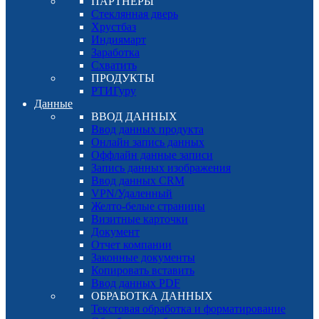
ПАРТНЕРЫ
Стеклянная дверь
Хрустбаз
Индиямарт
Заработка
Схватить
ПРОДУКТЫ
РТИГуру
Данные
ВВОД ДАННЫХ
Ввод данных продукта
Онлайн запись данных
Оффлайн данные записи
Запись данных изображения
Ввод данных CRM
VPN/Удаленный
Желто-белые страницы
Визитные карточки
Документ
Отчет компании
Законные документы
Копировать вставить
Ввод данных PDF
ОБРАБОТКА ДАННЫХ
Текстовая обработка и форматирование