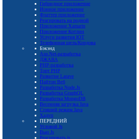
Гибридное приложение
Ионное приложение
Флаттер приложение
Реагировать на родной
Приложение Xamarin
Приложение Котлин
Услуги развития IOT
Телефонная щель/Кордова
Бэкэнд
Asp.Net-разработка
ДЖАВА
PHP-разработка
Торт PHP
Развитие Larave
Пайтон Веб
Разработка Node.Js
Разработка GraphQL
Разработка MongoDB
Весенняя загрузка Java
Спящий режим Java
Хадуп
ПЕРЕДНИЙ
Угловой Js
Вью Js
Реагировать js