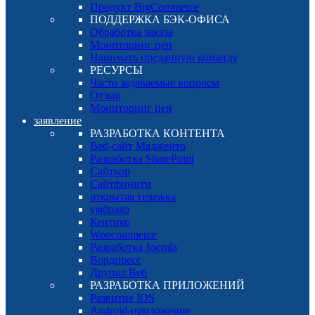
Продукт BigCommerce
ПОДДЕРЖКА БЭК-ОФИСА
Обработка заказа
Мониторинг цен
Нанимать преданную команду
РЕСУРСЫ
Часто задаваемые вопросы
Отзыв
Мониторинг цен
заявление
РАЗРАБОТКА КОНТЕНТА
Веб-сайт Мадженто
Разработка SharePoint
Сайткор
Сайтфинити
открытая тележка
умбрако
Кентико
Woocommerce
Разработка Joomla
Вордпресс
Друпал Веб
РАЗРАБОТКА ПРИЛОЖЕНИЙ
Развитие IOS
Android-приложение