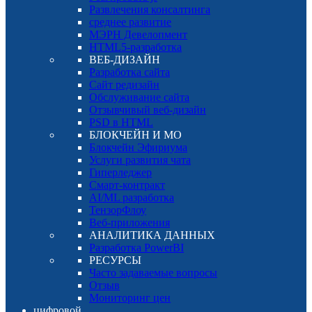
Развлечения консалтинга
среднее развитие
МЭРН Девелопмент
HTML5-разработка
ВЕБ-ДИЗАЙН
Разработка сайта
Сайт редизайн
Обслуживание сайта
Отзывчивый веб-дизайн
PSD в HTML
БЛОКЧЕЙН И МО
Блокчейн Эфириума
Услуги развития чата
Гиперледжер
Смарт-контракт
AI/ML разработка
ТензорФлоу
Веб-приложения
АНАЛИТИКА ДАННЫХ
Разработка PowerBI
РЕСУРСЫ
Часто задаваемые вопросы
Отзыв
Мониторинг цен
цифровой