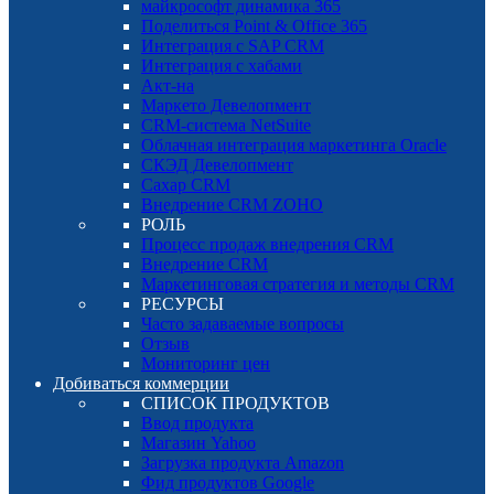
майкрософт динамика 365
Поделиться Point & Office 365
Интеграция с SAP CRM
Интеграция с хабами
Акт-на
Маркето Девелопмент
CRM-система NetSuite
Облачная интеграция маркетинга Oracle
СКЭД Девелопмент
Сахар CRM
Внедрение CRM ZOHO
РОЛЬ
Процесс продаж внедрения CRM
Внедрение CRM
Маркетинговая стратегия и методы CRM
РЕСУРСЫ
Часто задаваемые вопросы
Отзыв
Мониторинг цен
Добиваться коммерции
СПИСОК ПРОДУКТОВ
Ввод продукта
Магазин Yahoo
Загрузка продукта Amazon
Фид продуктов Google