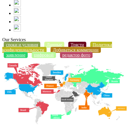
Our Services
сроки и условия
Данные
Трясти
Политика
конфиденциальности
Добиваться коммерции
заявление
цифровой
редактор фото