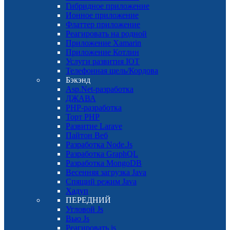
Гибридное приложение
Ионное приложение
Флаттер приложение
Реагировать на родной
Приложение Xamarin
Приложение Котлин
Услуги развития IOT
Телефонная щель/Кордова
Бэкэнд
Asp.Net-разработка
ДЖАВА
PHP-разработка
Торт PHP
Развитие Larave
Пайтон Веб
Разработка Node.Js
Разработка GraphQL
Разработка MongoDB
Весенняя загрузка Java
Спящий режим Java
Хадуп
ПЕРЕДНИЙ
Угловой Js
Вью Js
Реагировать js