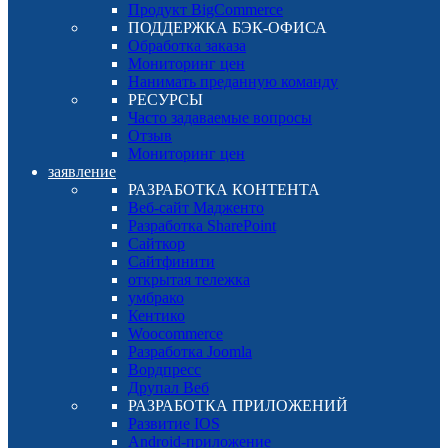
Продукт BigCommerce
ПОДДЕРЖКА БЭК-ОФИСА
Обработка заказа
Мониторинг цен
Нанимать преданную команду
РЕСУРСЫ
Часто задаваемые вопросы
Отзыв
Мониторинг цен
заявление
РАЗРАБОТКА КОНТЕНТА
Веб-сайт Мадженто
Разработка SharePoint
Сайткор
Сайтфинити
открытая тележка
умбрако
Кентико
Woocommerce
Разработка Joomla
Вордпресс
Друпал Веб
РАЗРАБОТКА ПРИЛОЖЕНИЙ
Развитие IOS
Android-приложение