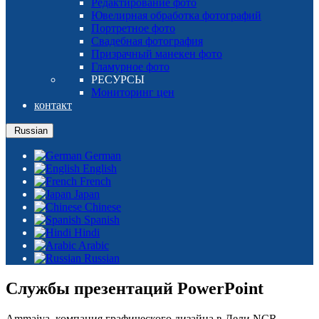
Редактирование фото
Ювелирная обработка фотографий
Портретное фото
Свадебная фотография
Призрачный манекен фото
Гламурное фото
РЕСУРСЫ
Мониторинг цен
контакт
Russian
German
English
French
Japan
Chinese
Spanish
Hindi
Arabic
Russian
Службы презентаций PowerPoint
Ammaiya, компания графического дизайна в Дели NCR