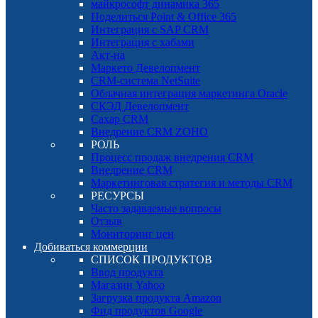
майкрософт динамика 365
Поделиться Point & Office 365
Интеграция с SAP CRM
Интеграция с хабами
Акт-на
Маркето Девелопмент
CRM-система NetSuite
Облачная интеграция маркетинга Oracle
СКЭД Девелопмент
Сахар CRM
Внедрение CRM ZOHO
РОЛЬ
Процесс продаж внедрения CRM
Внедрение CRM
Маркетинговая стратегия и методы CRM
РЕСУРСЫ
Часто задаваемые вопросы
Отзыв
Мониторинг цен
Добиваться коммерции
СПИСОК ПРОДУКТОВ
Ввод продукта
Магазин Yahoo
Загрузка продукта Amazon
Фид продуктов Google