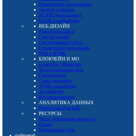
Развлечения консалтинга
среднее развитие
МЭРН Девелопмент
HTML5-разработка
ВЕБ-ДИЗАЙН
Разработка сайта
Сайт редизайн
Обслуживание сайта
Отзывчивый веб-дизайн
PSD в HTML
БЛОКЧЕЙН И МО
Блокчейн Эфириума
Услуги развития чата
Гиперледжер
Смарт-контракт
AI/ML разработка
ТензорФлоу
Веб-приложения
АНАЛИТИКА ДАННЫХ
Разработка PowerBI
РЕСУРСЫ
Часто задаваемые вопросы
Отзыв
Мониторинг цен
цифровой