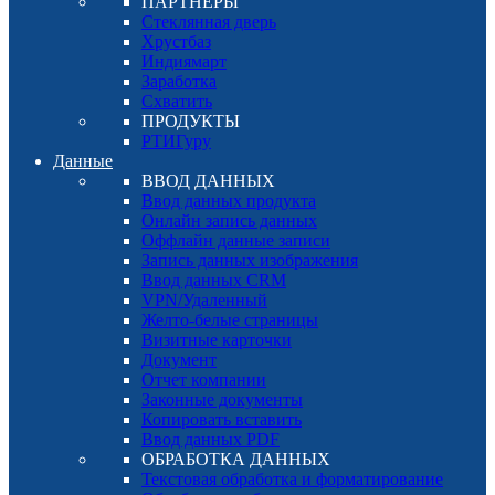
ПАРТНЕРЫ
Стеклянная дверь
Хрустбаз
Индиямарт
Заработка
Схватить
ПРОДУКТЫ
РТИГуру
Данные
ВВОД ДАННЫХ
Ввод данных продукта
Онлайн запись данных
Оффлайн данные записи
Запись данных изображения
Ввод данных CRM
VPN/Удаленный
Желто-белые страницы
Визитные карточки
Документ
Отчет компании
Законные документы
Копировать вставить
Ввод данных PDF
ОБРАБОТКА ДАННЫХ
Текстовая обработка и форматирование