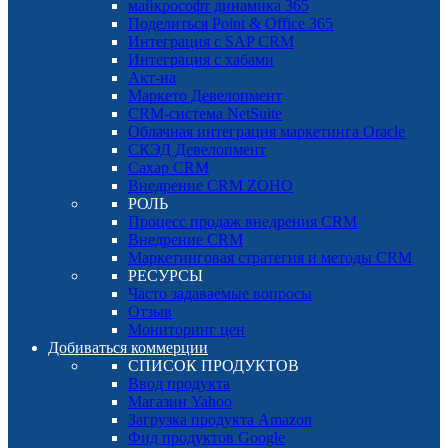
майкрософт динамика 365
Поделиться Point & Office 365
Интеграция с SAP CRM
Интеграция с хабами
Акт-на
Маркето Девелопмент
CRM-система NetSuite
Облачная интеграция маркетинга Oracle
СКЭД Девелопмент
Сахар CRM
Внедрение CRM ZOHO
РОЛЬ
Процесс продаж внедрения CRM
Внедрение CRM
Маркетинговая стратегия и методы CRM
РЕСУРСЫ
Часто задаваемые вопросы
Отзыв
Мониторинг цен
Добиваться коммерции
СПИСОК ПРОДУКТОВ
Ввод продукта
Магазин Yahoo
Загрузка продукта Amazon
Фид продуктов Google