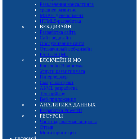
Развлечения консалтинга
среднее развитие
МЭРН Девелопмент
HTML5-разработка
ВЕБ-ДИЗАЙН
Разработка сайта
Сайт редизайн
Обслуживание сайта
Отзывчивый веб-дизайн
PSD в HTML
БЛОКЧЕЙН И МО
Блокчейн Эфириума
Услуги развития чата
Гиперледжер
Смарт-контракт
AI/ML разработка
ТензорФлоу
Веб-приложения
АНАЛИТИКА ДАННЫХ
Разработка PowerBI
РЕСУРСЫ
Часто задаваемые вопросы
Отзыв
Мониторинг цен
цифровой