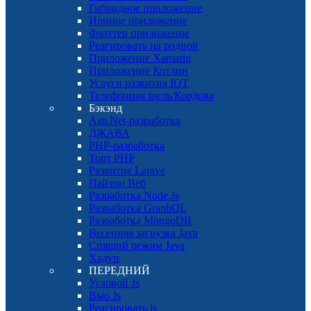
Гибридное приложение
Ионное приложение
Флаттер приложение
Реагировать на родной
Приложение Xamarin
Приложение Котлин
Услуги развития IOT
Телефонная щель/Кордова
Бэкэнд
Asp.Net-разработка
ДЖАВА
PHP-разработка
Торт PHP
Развитие Larave
Пайтон Веб
Разработка Node.Js
Разработка GraphQL
Разработка MongoDB
Весенняя загрузка Java
Спящий режим Java
Хадуп
ПЕРЕДНИЙ
Угловой Js
Вью Js
Реагировать js