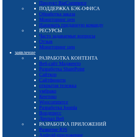
Продукт BigCommerce
ПОДДЕРЖКА БЭК-ОФИСА
Обработка заказа
Мониторинг цен
Нанимать преданную команду
РЕСУРСЫ
Часто задаваемые вопросы
Отзыв
Мониторинг цен
заявление
РАЗРАБОТКА КОНТЕНТА
Веб-сайт Мадженто
Разработка SharePoint
Сайткор
Сайтфинити
открытая тележка
умбрако
Кентико
Woocommerce
Разработка Joomla
Вордпресс
Друпал Веб
РАЗРАБОТКА ПРИЛОЖЕНИЙ
Развитие IOS
Android-приложение