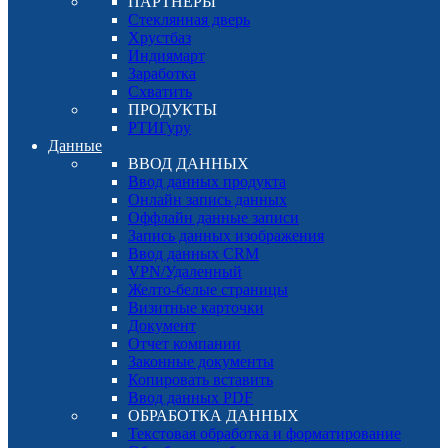
ПАРТНЕРЫ
Стеклянная дверь
Хрустбаз
Индиямарт
Заработка
Схватить
ПРОДУКТЫ
РТИГуру
Данные
ВВОД ДАННЫХ
Ввод данных продукта
Онлайн запись данных
Оффлайн данные записи
Запись данных изображения
Ввод данных CRM
VPN/Удаленный
Желто-белые страницы
Визитные карточки
Документ
Отчет компании
Законные документы
Копировать вставить
Ввод данных PDF
ОБРАБОТКА ДАННЫХ
Текстовая обработка и форматирование