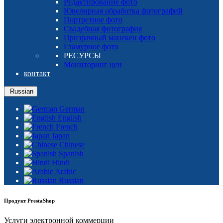
Редактирование фото
Ювелирная обработка фотографий
Портретное фото
Свадебная фотография
Призрачный манекен фото
Гламурное фото
РЕСУРСЫ
Мониторинг цен
контакт
Russian
German
English
French
Japan
Chinese
Spanish
Hindi
Arabic
Russian
Продукт PrestaShop
Услуги электронной коммерции