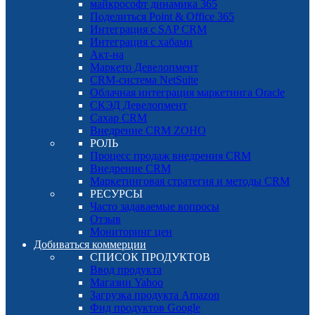
майкрософт динамика 365
Поделиться Point & Office 365
Интеграция с SAP CRM
Интеграция с хабами
Акт-на
Маркето Девелопмент
CRM-система NetSuite
Облачная интеграция маркетинга Oracle
СКЭД Девелопмент
Сахар CRM
Внедрение CRM ZOHO
РОЛЬ
Процесс продаж внедрения CRM
Внедрение CRM
Маркетинговая стратегия и методы CRM
РЕСУРСЫ
Часто задаваемые вопросы
Отзыв
Мониторинг цен
Добиваться коммерции
СПИСОК ПРОДУКТОВ
Ввод продукта
Магазин Yahoo
Загрузка продукта Amazon
Фид продуктов Google