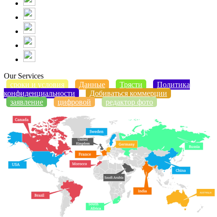
Our Services
сроки и условия
Данные
Трясти
Политика
конфиденциальности
Добиваться коммерции
заявление
цифровой
редактор фото