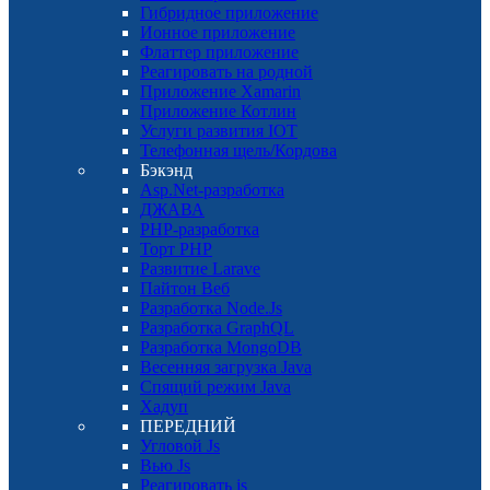
Гибридное приложение
Ионное приложение
Флаттер приложение
Реагировать на родной
Приложение Xamarin
Приложение Котлин
Услуги развития IOT
Телефонная щель/Кордова
Бэкэнд
Asp.Net-разработка
ДЖАВА
PHP-разработка
Торт PHP
Развитие Larave
Пайтон Веб
Разработка Node.Js
Разработка GraphQL
Разработка MongoDB
Весенняя загрузка Java
Спящий режим Java
Хадуп
ПЕРЕДНИЙ
Угловой Js
Вью Js
Реагировать js