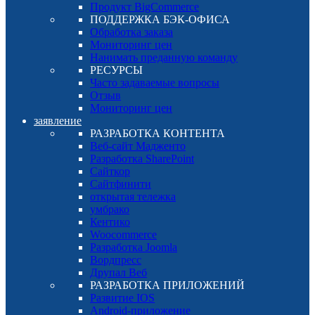
Продукт BigCommerce
ПОДДЕРЖКА БЭК-ОФИСА
Обработка заказа
Мониторинг цен
Нанимать преданную команду
РЕСУРСЫ
Часто задаваемые вопросы
Отзыв
Мониторинг цен
заявление
РАЗРАБОТКА КОНТЕНТА
Веб-сайт Мадженто
Разработка SharePoint
Сайткор
Сайтфинити
открытая тележка
умбрако
Кентико
Woocommerce
Разработка Joomla
Вордпресс
Друпал Веб
РАЗРАБОТКА ПРИЛОЖЕНИЙ
Развитие IOS
Android-приложение