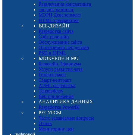
Развлечения консалтинга
среднее развитие
МЭРН Девелопмент
HTML5-разработка
ВЕБ-ДИЗАЙН
Разработка сайта
Сайт редизайн
Обслуживание сайта
Отзывчивый веб-дизайн
PSD в HTML
БЛОКЧЕЙН И МО
Блокчейн Эфириума
Услуги развития чата
Гиперледжер
Смарт-контракт
AI/ML разработка
ТензорФлоу
Веб-приложения
АНАЛИТИКА ДАННЫХ
Разработка PowerBI
РЕСУРСЫ
Часто задаваемые вопросы
Отзыв
Мониторинг цен
цифровой