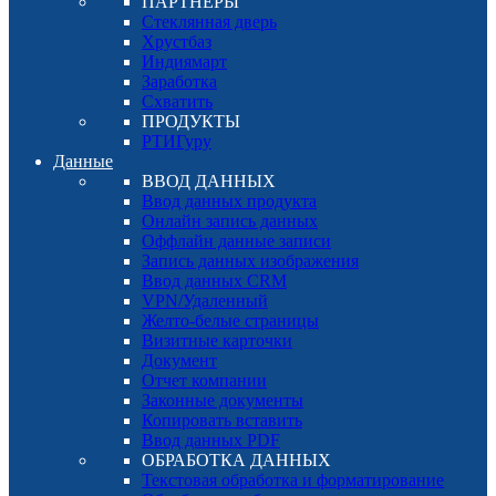
ПАРТНЕРЫ
Стеклянная дверь
Хрустбаз
Индиямарт
Заработка
Схватить
ПРОДУКТЫ
РТИГуру
Данные
ВВОД ДАННЫХ
Ввод данных продукта
Онлайн запись данных
Оффлайн данные записи
Запись данных изображения
Ввод данных CRM
VPN/Удаленный
Желто-белые страницы
Визитные карточки
Документ
Отчет компании
Законные документы
Копировать вставить
Ввод данных PDF
ОБРАБОТКА ДАННЫХ
Текстовая обработка и форматирование