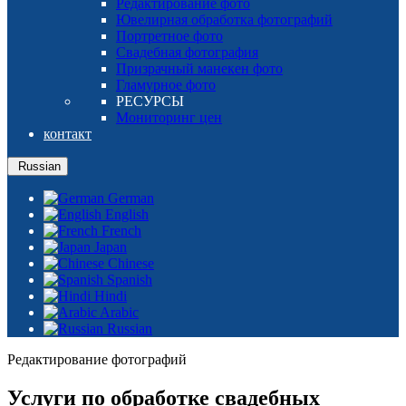
Редактирование фото
Ювелирная обработка фотографий
Портретное фото
Свадебная фотография
Призрачный манекен фото
Гламурное фото
РЕСУРСЫ
Мониторинг цен
контакт
Russian
German
English
French
Japan
Chinese
Spanish
Hindi
Arabic
Russian
Редактирование фотографий
Услуги по обработке свадебных