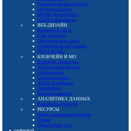
Развлечения консалтинга
среднее развитие
МЭРН Девелопмент
HTML5-разработка
ВЕБ-ДИЗАЙН
Разработка сайта
Сайт редизайн
Обслуживание сайта
Отзывчивый веб-дизайн
PSD в HTML
БЛОКЧЕЙН И МО
Блокчейн Эфириума
Услуги развития чата
Гиперледжер
Смарт-контракт
AI/ML разработка
ТензорФлоу
Веб-приложения
АНАЛИТИКА ДАННЫХ
Разработка PowerBI
РЕСУРСЫ
Часто задаваемые вопросы
Отзыв
Мониторинг цен
цифровой