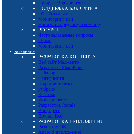
Продукт BigCommerce
ПОДДЕРЖКА БЭК-ОФИСА
Обработка заказа
Мониторинг цен
Нанимать преданную команду
РЕСУРСЫ
Часто задаваемые вопросы
Отзыв
Мониторинг цен
заявление
РАЗРАБОТКА КОНТЕНТА
Веб-сайт Мадженто
Разработка SharePoint
Сайткор
Сайтфинити
открытая тележка
умбрако
Кентико
Woocommerce
Разработка Joomla
Вордпресс
Друпал Веб
РАЗРАБОТКА ПРИЛОЖЕНИЙ
Развитие IOS
Android-приложение