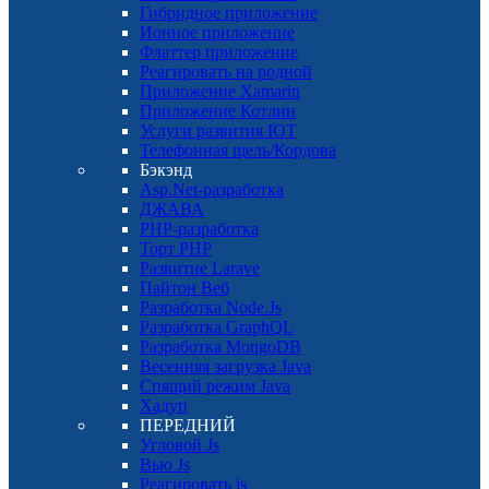
Гибридное приложение
Ионное приложение
Флаттер приложение
Реагировать на родной
Приложение Xamarin
Приложение Котлин
Услуги развития IOT
Телефонная щель/Кордова
Бэкэнд
Asp.Net-разработка
ДЖАВА
PHP-разработка
Торт PHP
Развитие Larave
Пайтон Веб
Разработка Node.Js
Разработка GraphQL
Разработка MongoDB
Весенняя загрузка Java
Спящий режим Java
Хадуп
ПЕРЕДНИЙ
Угловой Js
Вью Js
Реагировать js