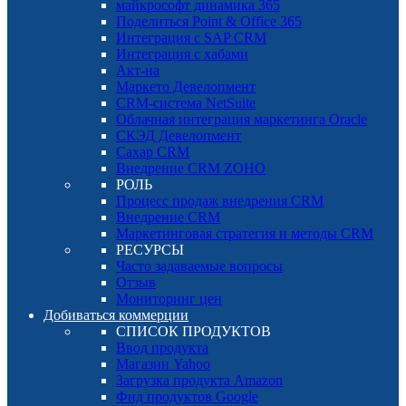
майкрософт динамика 365
Поделиться Point & Office 365
Интеграция с SAP CRM
Интеграция с хабами
Акт-на
Маркето Девелопмент
CRM-система NetSuite
Облачная интеграция маркетинга Oracle
СКЭД Девелопмент
Сахар CRM
Внедрение CRM ZOHO
РОЛЬ
Процесс продаж внедрения CRM
Внедрение CRM
Маркетинговая стратегия и методы CRM
РЕСУРСЫ
Часто задаваемые вопросы
Отзыв
Мониторинг цен
Добиваться коммерции
СПИСОК ПРОДУКТОВ
Ввод продукта
Магазин Yahoo
Загрузка продукта Amazon
Фид продуктов Google