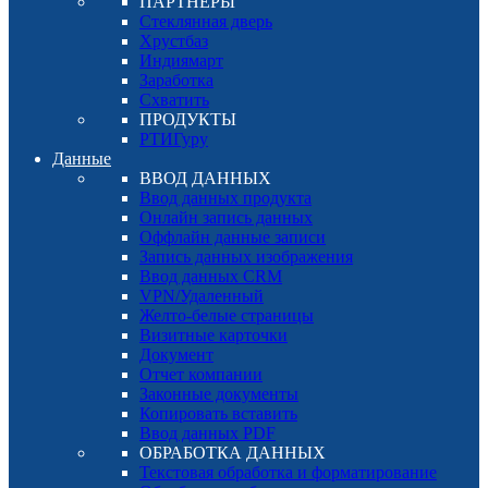
ПАРТНЕРЫ
Стеклянная дверь
Хрустбаз
Индиямарт
Заработка
Схватить
ПРОДУКТЫ
РТИГуру
Данные
ВВОД ДАННЫХ
Ввод данных продукта
Онлайн запись данных
Оффлайн данные записи
Запись данных изображения
Ввод данных CRM
VPN/Удаленный
Желто-белые страницы
Визитные карточки
Документ
Отчет компании
Законные документы
Копировать вставить
Ввод данных PDF
ОБРАБОТКА ДАННЫХ
Текстовая обработка и форматирование