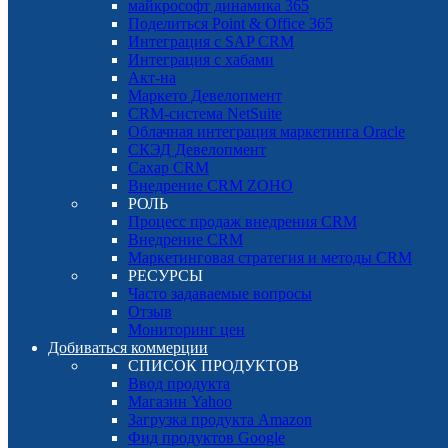
майкрософт динамика 365
Поделиться Point & Office 365
Интеграция с SAP CRM
Интеграция с хабами
Акт-на
Маркето Девелопмент
CRM-система NetSuite
Облачная интеграция маркетинга Oracle
СКЭД Девелопмент
Сахар CRM
Внедрение CRM ZOHO
РОЛЬ
Процесс продаж внедрения CRM
Внедрение CRM
Маркетинговая стратегия и методы CRM
РЕСУРСЫ
Часто задаваемые вопросы
Отзыв
Мониторинг цен
Добиваться коммерции
СПИСОК ПРОДУКТОВ
Ввод продукта
Магазин Yahoo
Загрузка продукта Amazon
Фид продуктов Google