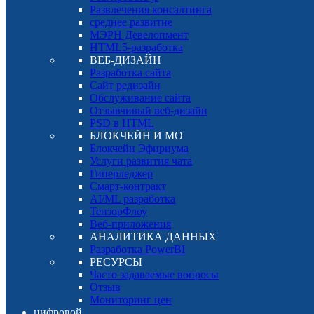
Развлечения консалтинга
среднее развитие
МЭРН Девелопмент
HTML5-разработка
ВЕБ-ДИЗАЙН
Разработка сайта
Сайт редизайн
Обслуживание сайта
Отзывчивый веб-дизайн
PSD в HTML
БЛОКЧЕЙН И МО
Блокчейн Эфириума
Услуги развития чата
Гиперледжер
Смарт-контракт
AI/ML разработка
ТензорФлоу
Веб-приложения
АНАЛИТИКА ДАННЫХ
Разработка PowerBI
РЕСУРСЫ
Часто задаваемые вопросы
Отзыв
Мониторинг цен
цифровой