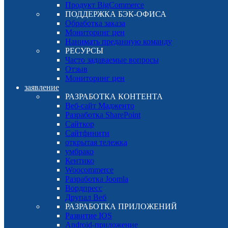
Продукт BigCommerce
ПОДДЕРЖКА БЭК-ОФИСА
Обработка заказа
Мониторинг цен
Нанимать преданную команду
РЕСУРСЫ
Часто задаваемые вопросы
Отзыв
Мониторинг цен
заявление
РАЗРАБОТКА КОНТЕНТА
Веб-сайт Мадженто
Разработка SharePoint
Сайткор
Сайтфинити
открытая тележка
умбрако
Кентико
Woocommerce
Разработка Joomla
Вордпресс
Друпал Веб
РАЗРАБОТКА ПРИЛОЖЕНИЙ
Развитие IOS
Android-приложение