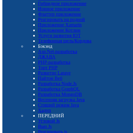
Гибридное приложение
Ионное приложение
Флаттер приложение
Реагировать на родной
Приложение Xamarin
Приложение Котлин
Услуги развития IOT
Телефонная щель/Кордова
Бэкэнд
Asp.Net-разработка
ДЖАВА
PHP-разработка
Торт PHP
Развитие Larave
Пайтон Веб
Разработка Node.Js
Разработка GraphQL
Разработка MongoDB
Весенняя загрузка Java
Спящий режим Java
Хадуп
ПЕРЕДНИЙ
Угловой Js
Вью Js
Реагировать js