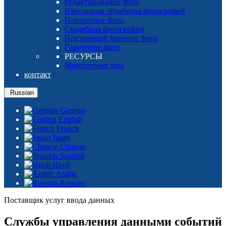
Редактирование фото
Ювелирная обработка фотографий
Портретное фото
Свадебная фотография
Призрачный манекен фото
Гламурное фото
РЕСУРСЫ
Мониторинг цен
контакт
Russian
German
English
French
Japan
Chinese
Spanish
Hindi
Arabic
Russian
Поставщик услуг ввода данных
Службы управления данными событий