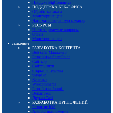
Продукт BigCommerce
ПОДДЕРЖКА БЭК-ОФИСА
Обработка заказа
Мониторинг цен
Нанимать преданную команду
РЕСУРСЫ
Часто задаваемые вопросы
Отзыв
Мониторинг цен
заявление
РАЗРАБОТКА КОНТЕНТА
Веб-сайт Мадженто
Разработка SharePoint
Сайткор
Сайтфинити
открытая тележка
умбрако
Кентико
Woocommerce
Разработка Joomla
Вордпресс
Друпал Веб
РАЗРАБОТКА ПРИЛОЖЕНИЙ
Развитие IOS
Android-приложение