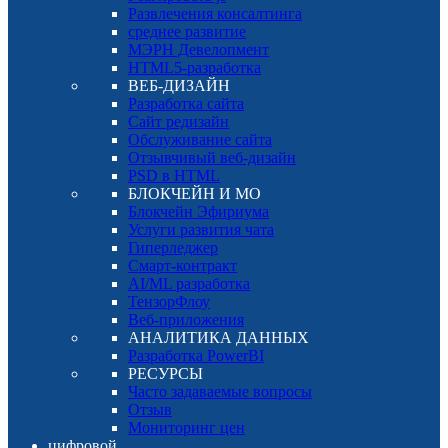
Развлечения консалтинга
среднее развитие
МЭРН Девелопмент
HTML5-разработка
ВЕБ-ДИЗАЙН
Разработка сайта
Сайт редизайн
Обслуживание сайта
Отзывчивый веб-дизайн
PSD в HTML
БЛОКЧЕЙН И МО
Блокчейн Эфириума
Услуги развития чата
Гиперледжер
Смарт-контракт
AI/ML разработка
ТензорФлоу
Веб-приложения
АНАЛИТИКА ДАННЫХ
Разработка PowerBI
РЕСУРСЫ
Часто задаваемые вопросы
Отзыв
Мониторинг цен
цифровой