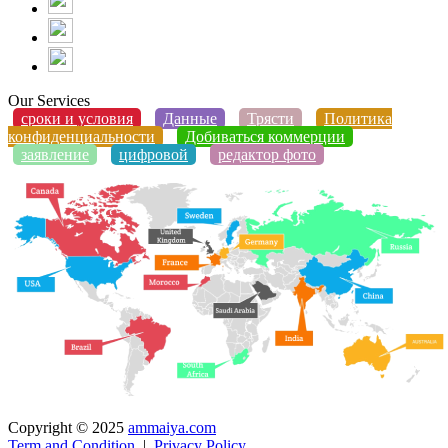
Our Services
сроки и условия
Данные
Трясти
Политика
конфиденциальности
Добиваться коммерции
заявление
цифровой
редактор фото
Copyright © 2025
ammaiya.com
Term and Condition
|
Privacy Policy