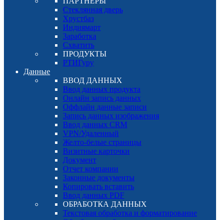
ПАРТНЕРЫ
Стеклянная дверь
Хрустбаз
Индиямарт
Заработка
Схватить
ПРОДУКТЫ
РТИГуру
Данные
ВВОД ДАННЫХ
Ввод данных продукта
Онлайн запись данных
Оффлайн данные записи
Запись данных изображения
Ввод данных CRM
VPN/Удаленный
Желто-белые страницы
Визитные карточки
Документ
Отчет компании
Законные документы
Копировать вставить
Ввод данных PDF
ОБРАБОТКА ДАННЫХ
Текстовая обработка и форматирование