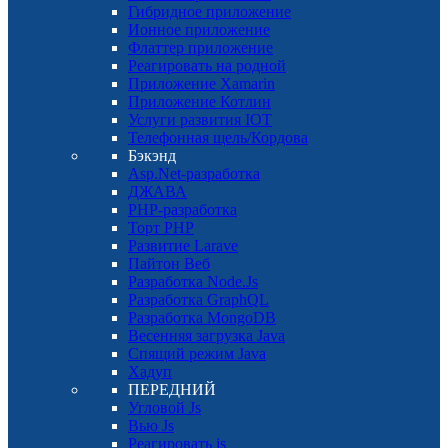
Гибридное приложение
Ионное приложение
Флаттер приложение
Реагировать на родной
Приложение Xamarin
Приложение Котлин
Услуги развития IOT
Телефонная щель/Кордова
Бэкэнд
Asp.Net-разработка
ДЖАВА
PHP-разработка
Торт PHP
Развитие Larave
Пайтон Веб
Разработка Node.Js
Разработка GraphQL
Разработка MongoDB
Весенняя загрузка Java
Спящий режим Java
Хадуп
ПЕРЕДНИЙ
Угловой Js
Вью Js
Реагировать js