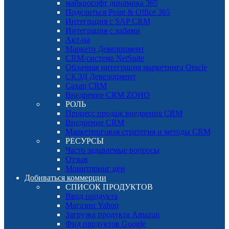
майкрософт динамика 365
Поделиться Point & Office 365
Интеграция с SAP CRM
Интеграция с хабами
Акт-на
Маркето Девелопмент
CRM-система NetSuite
Облачная интеграция маркетинга Oracle
СКЭД Девелопмент
Сахар CRM
Внедрение CRM ZOHO
РОЛЬ
Процесс продаж внедрения CRM
Внедрение CRM
Маркетинговая стратегия и методы CRM
РЕСУРСЫ
Часто задаваемые вопросы
Отзыв
Мониторинг цен
Добиваться коммерции
СПИСОК ПРОДУКТОВ
Ввод продукта
Магазин Yahoo
Загрузка продукта Amazon
Фид продуктов Google