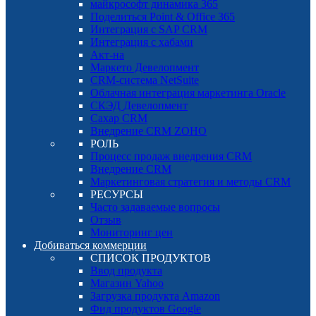
майкрософт динамика 365
Поделиться Point & Office 365
Интеграция с SAP CRM
Интеграция с хабами
Акт-на
Маркето Девелопмент
CRM-система NetSuite
Облачная интеграция маркетинга Oracle
СКЭД Девелопмент
Сахар CRM
Внедрение CRM ZOHO
РОЛЬ
Процесс продаж внедрения CRM
Внедрение CRM
Маркетинговая стратегия и методы CRM
РЕСУРСЫ
Часто задаваемые вопросы
Отзыв
Мониторинг цен
Добиваться коммерции
СПИСОК ПРОДУКТОВ
Ввод продукта
Магазин Yahoo
Загрузка продукта Amazon
Фид продуктов Google