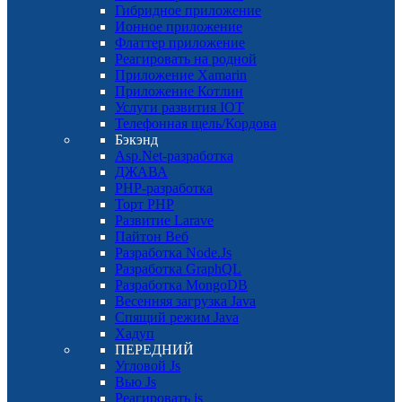
Гибридное приложение
Ионное приложение
Флаттер приложение
Реагировать на родной
Приложение Xamarin
Приложение Котлин
Услуги развития IOT
Телефонная щель/Кордова
Бэкэнд
Asp.Net-разработка
ДЖАВА
PHP-разработка
Торт PHP
Развитие Larave
Пайтон Веб
Разработка Node.Js
Разработка GraphQL
Разработка MongoDB
Весенняя загрузка Java
Спящий режим Java
Хадуп
ПЕРЕДНИЙ
Угловой Js
Вью Js
Реагировать js