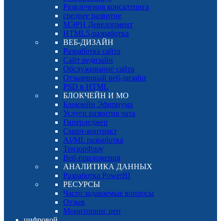
Развлечения консалтинга
среднее развитие
МЭРН Девелопмент
HTML5-разработка
ВЕБ-ДИЗАЙН
Разработка сайта
Сайт редизайн
Обслуживание сайта
Отзывчивый веб-дизайн
PSD в HTML
БЛОКЧЕЙН И МО
Блокчейн Эфириума
Услуги развития чата
Гиперледжер
Смарт-контракт
AI/ML разработка
ТензорФлоу
Веб-приложения
АНАЛИТИКА ДАННЫХ
Разработка PowerBI
РЕСУРСЫ
Часто задаваемые вопросы
Отзыв
Мониторинг цен
цифровой