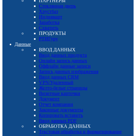
ПАРТНЕРЫ
Стеклянная дверь
Хрустбаз
Индиямарт
Заработка
Схватить
ПРОДУКТЫ
РТИГуру
Данные
ВВОД ДАННЫХ
Ввод данных продукта
Онлайн запись данных
Оффлайн данные записи
Запись данных изображения
Ввод данных CRM
VPN/Удаленный
Желто-белые страницы
Визитные карточки
Документ
Отчет компании
Законные документы
Копировать вставить
Ввод данных PDF
ОБРАБОТКА ДАННЫХ
Текстовая обработка и форматирование