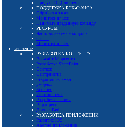
Продукт BigCommerce
ПОДДЕРЖКА БЭК-ОФИСА
Обработка заказа
Мониторинг цен
Нанимать преданную команду
РЕСУРСЫ
Часто задаваемые вопросы
Отзыв
Мониторинг цен
заявление
РАЗРАБОТКА КОНТЕНТА
Веб-сайт Мадженто
Разработка SharePoint
Сайткор
Сайтфинити
открытая тележка
умбрако
Кентико
Woocommerce
Разработка Joomla
Вордпресс
Друпал Веб
РАЗРАБОТКА ПРИЛОЖЕНИЙ
Развитие IOS
Android-приложение