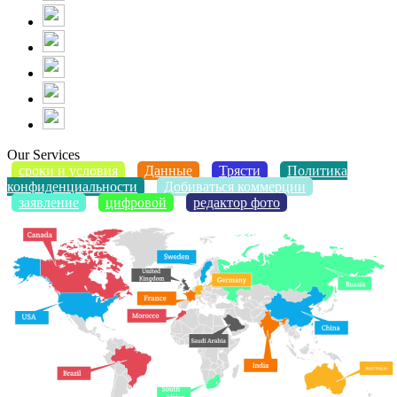
Our Services
сроки и условия
Данные
Трясти
Политика
конфиденциальности
Добиваться коммерции
заявление
цифровой
редактор фото