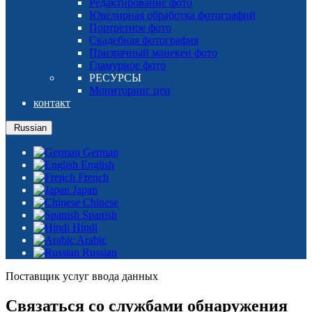
Редактирование фото
Ювелирная обработка фотографий
Портретное фото
Свадебная фотография
Призрачный манекен фото
Гламурное фото
РЕСУРСЫ
Мониторинг цен
контакт
Russian
German
English
French
Japan
Chinese
Spanish
Hindi
Arabic
Russian
Поставщик услуг ввода данных
Связаться со службами обнаружения