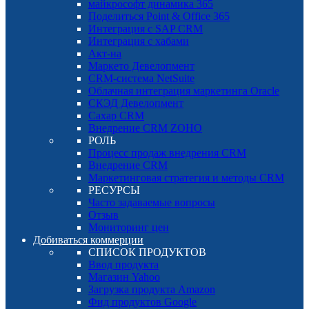
майкрософт динамика 365
Поделиться Point & Office 365
Интеграция с SAP CRM
Интеграция с хабами
Акт-на
Маркето Девелопмент
CRM-система NetSuite
Облачная интеграция маркетинга Oracle
СКЭД Девелопмент
Сахар CRM
Внедрение CRM ZOHO
РОЛЬ
Процесс продаж внедрения CRM
Внедрение CRM
Маркетинговая стратегия и методы CRM
РЕСУРСЫ
Часто задаваемые вопросы
Отзыв
Мониторинг цен
Добиваться коммерции
СПИСОК ПРОДУКТОВ
Ввод продукта
Магазин Yahoo
Загрузка продукта Amazon
Фид продуктов Google