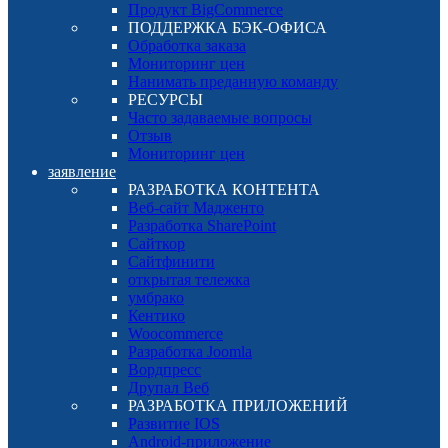
Продукт BigCommerce
ПОДДЕРЖКА БЭК-ОФИСА
Обработка заказа
Мониторинг цен
Нанимать преданную команду
РЕСУРСЫ
Часто задаваемые вопросы
Отзыв
Мониторинг цен
заявление
РАЗРАБОТКА КОНТЕНТА
Веб-сайт Мадженто
Разработка SharePoint
Сайткор
Сайтфинити
открытая тележка
умбрако
Кентико
Woocommerce
Разработка Joomla
Вордпресс
Друпал Веб
РАЗРАБОТКА ПРИЛОЖЕНИЙ
Развитие IOS
Android-приложение