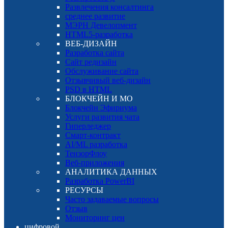
Развлечения консалтинга
среднее развитие
МЭРН Девелопмент
HTML5-разработка
ВЕБ-ДИЗАЙН
Разработка сайта
Сайт редизайн
Обслуживание сайта
Отзывчивый веб-дизайн
PSD в HTML
БЛОКЧЕЙН И МО
Блокчейн Эфириума
Услуги развития чата
Гиперледжер
Смарт-контракт
AI/ML разработка
ТензорФлоу
Веб-приложения
АНАЛИТИКА ДАННЫХ
Разработка PowerBI
РЕСУРСЫ
Часто задаваемые вопросы
Отзыв
Мониторинг цен
цифровой