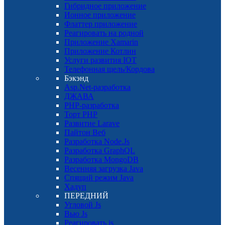
Гибридное приложение
Ионное приложение
Флаттер приложение
Реагировать на родной
Приложение Xamarin
Приложение Котлин
Услуги развития IOT
Телефонная щель/Кордова
Бэкэнд
Asp.Net-разработка
ДЖАВА
PHP-разработка
Торт PHP
Развитие Larave
Пайтон Веб
Разработка Node.Js
Разработка GraphQL
Разработка MongoDB
Весенняя загрузка Java
Спящий режим Java
Хадуп
ПЕРЕДНИЙ
Угловой Js
Вью Js
Реагировать js