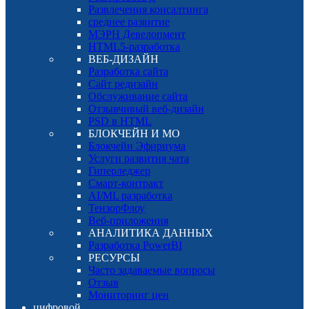
Развлечения консалтинга
среднее развитие
МЭРН Девелопмент
HTML5-разработка
ВЕБ-ДИЗАЙН
Разработка сайта
Сайт редизайн
Обслуживание сайта
Отзывчивый веб-дизайн
PSD в HTML
БЛОКЧЕЙН И МО
Блокчейн Эфириума
Услуги развития чата
Гиперледжер
Смарт-контракт
AI/ML разработка
ТензорФлоу
Веб-приложения
АНАЛИТИКА ДАННЫХ
Разработка PowerBI
РЕСУРСЫ
Часто задаваемые вопросы
Отзыв
Мониторинг цен
цифровой