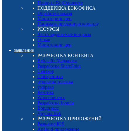
Продукт BigCommerce
ПОДДЕРЖКА БЭК-ОФИСА
Обработка заказа
Мониторинг цен
Нанимать преданную команду
РЕСУРСЫ
Часто задаваемые вопросы
Отзыв
Мониторинг цен
заявление
РАЗРАБОТКА КОНТЕНТА
Веб-сайт Мадженто
Разработка SharePoint
Сайткор
Сайтфинити
открытая тележка
умбрако
Кентико
Woocommerce
Разработка Joomla
Вордпресс
Друпал Веб
РАЗРАБОТКА ПРИЛОЖЕНИЙ
Развитие IOS
Android-приложение