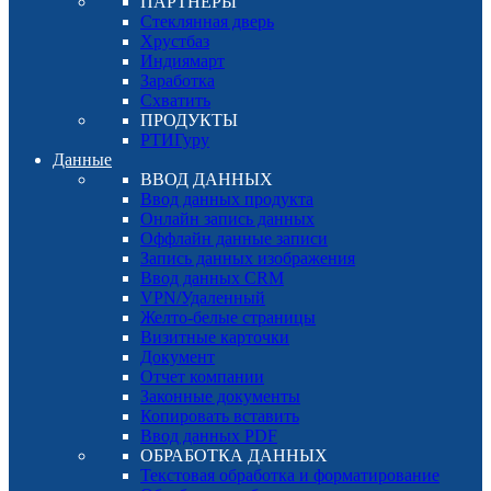
ПАРТНЕРЫ
Стеклянная дверь
Хрустбаз
Индиямарт
Заработка
Схватить
ПРОДУКТЫ
РТИГуру
Данные
ВВОД ДАННЫХ
Ввод данных продукта
Онлайн запись данных
Оффлайн данные записи
Запись данных изображения
Ввод данных CRM
VPN/Удаленный
Желто-белые страницы
Визитные карточки
Документ
Отчет компании
Законные документы
Копировать вставить
Ввод данных PDF
ОБРАБОТКА ДАННЫХ
Текстовая обработка и форматирование