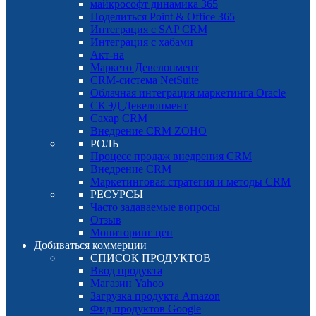
майкрософт динамика 365
Поделиться Point & Office 365
Интеграция с SAP CRM
Интеграция с хабами
Акт-на
Маркето Девелопмент
CRM-система NetSuite
Облачная интеграция маркетинга Oracle
СКЭД Девелопмент
Сахар CRM
Внедрение CRM ZOHO
РОЛЬ
Процесс продаж внедрения CRM
Внедрение CRM
Маркетинговая стратегия и методы CRM
РЕСУРСЫ
Часто задаваемые вопросы
Отзыв
Мониторинг цен
Добиваться коммерции
СПИСОК ПРОДУКТОВ
Ввод продукта
Магазин Yahoo
Загрузка продукта Amazon
Фид продуктов Google