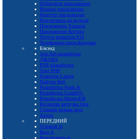
Гибридное приложение
Ионное приложение
Флаттер приложение
Реагировать на родной
Приложение Xamarin
Приложение Котлин
Услуги развития IOT
Телефонная щель/Кордова
Бэкэнд
Asp.Net-разработка
ДЖАВА
PHP-разработка
Торт PHP
Развитие Larave
Пайтон Веб
Разработка Node.Js
Разработка GraphQL
Разработка MongoDB
Весенняя загрузка Java
Спящий режим Java
Хадуп
ПЕРЕДНИЙ
Угловой Js
Вью Js
Реагировать js