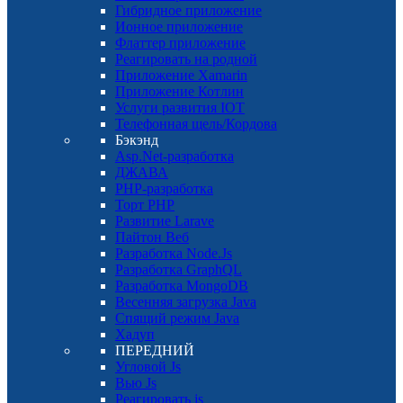
Гибридное приложение
Ионное приложение
Флаттер приложение
Реагировать на родной
Приложение Xamarin
Приложение Котлин
Услуги развития IOT
Телефонная щель/Кордова
Бэкэнд
Asp.Net-разработка
ДЖАВА
PHP-разработка
Торт PHP
Развитие Larave
Пайтон Веб
Разработка Node.Js
Разработка GraphQL
Разработка MongoDB
Весенняя загрузка Java
Спящий режим Java
Хадуп
ПЕРЕДНИЙ
Угловой Js
Вью Js
Реагировать js