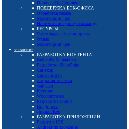
Продукт BigCommerce
ПОДДЕРЖКА БЭК-ОФИСА
Обработка заказа
Мониторинг цен
Нанимать преданную команду
РЕСУРСЫ
Часто задаваемые вопросы
Отзыв
Мониторинг цен
заявление
РАЗРАБОТКА КОНТЕНТА
Веб-сайт Мадженто
Разработка SharePoint
Сайткор
Сайтфинити
открытая тележка
умбрако
Кентико
Woocommerce
Разработка Joomla
Вордпресс
Друпал Веб
РАЗРАБОТКА ПРИЛОЖЕНИЙ
Развитие IOS
Android-приложение