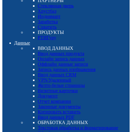
ПАРТНЕРЫ
Стеклянная дверь
Хрустбаз
Индиямарт
Заработка
Схватить
ПРОДУКТЫ
РТИГуру
Данные
ВВОД ДАННЫХ
Ввод данных продукта
Онлайн запись данных
Оффлайн данные записи
Запись данных изображения
Ввод данных CRM
VPN/Удаленный
Желто-белые страницы
Визитные карточки
Документ
Отчет компании
Законные документы
Копировать вставить
Ввод данных PDF
ОБРАБОТКА ДАННЫХ
Текстовая обработка и форматирование