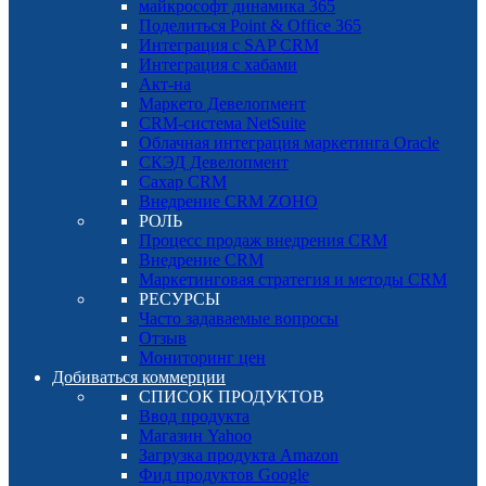
майкрософт динамика 365
Поделиться Point & Office 365
Интеграция с SAP CRM
Интеграция с хабами
Акт-на
Маркето Девелопмент
CRM-система NetSuite
Облачная интеграция маркетинга Oracle
СКЭД Девелопмент
Сахар CRM
Внедрение CRM ZOHO
РОЛЬ
Процесс продаж внедрения CRM
Внедрение CRM
Маркетинговая стратегия и методы CRM
РЕСУРСЫ
Часто задаваемые вопросы
Отзыв
Мониторинг цен
Добиваться коммерции
СПИСОК ПРОДУКТОВ
Ввод продукта
Магазин Yahoo
Загрузка продукта Amazon
Фид продуктов Google