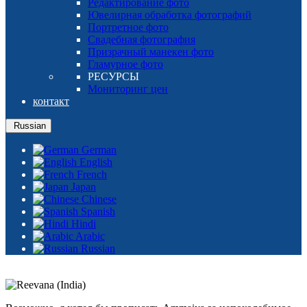
Редактирование фото
Ювелирная обработка фотографий
Портретное фото
Свадебная фотография
Призрачный манекен фото
Гламурное фото
РЕСУРСЫ
Мониторинг цен
контакт
Russian
German
English
French
Japan
Chinese
Spanish
Hindi
Arabic
Russian