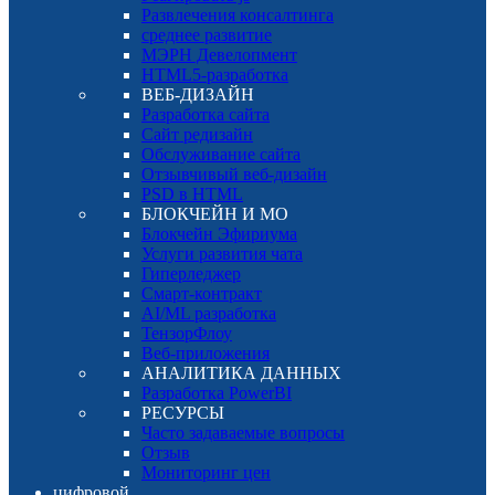
Развлечения консалтинга
среднее развитие
МЭРН Девелопмент
HTML5-разработка
ВЕБ-ДИЗАЙН
Разработка сайта
Сайт редизайн
Обслуживание сайта
Отзывчивый веб-дизайн
PSD в HTML
БЛОКЧЕЙН И МО
Блокчейн Эфириума
Услуги развития чата
Гиперледжер
Смарт-контракт
AI/ML разработка
ТензорФлоу
Веб-приложения
АНАЛИТИКА ДАННЫХ
Разработка PowerBI
РЕСУРСЫ
Часто задаваемые вопросы
Отзыв
Мониторинг цен
цифровой