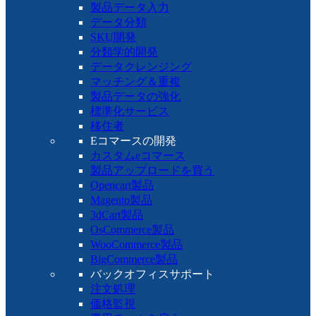
製品データ入力
データ分類
SKU開発
分類学的開発
データクレンジング
マッチング＆重複
製品データの強化
標準化サービス
移住者
Eコマースの開発
カスタムeコマース
製品アップロードを買う
Opencart製品
Magento製品
3dCart製品
OsCommerce製品
WooCommerce製品
BigCommerce製品
バックオフィスサポート
注文処理
価格監視