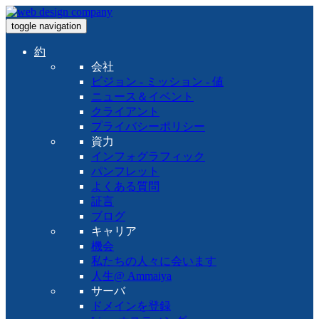
toggle navigation
約
会社
ビジョン - ミッション - 値
ニュース＆イベント
クライアント
プライバシーポリシー
資力
インフォグラフィック
パンフレット
よくある質問
証言
ブログ
キャリア
機会
私たちの人々に会います
人生@ Ammaiya
サーバ
ドメインを登録