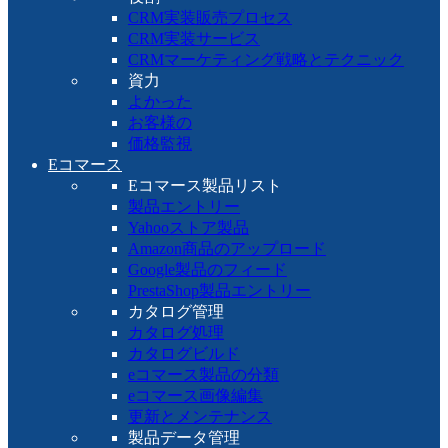
CRM実装販売プロセス
CRM実装サービス
CRMマーケティング戦略とテクニック
資力
よかった
お客様の
価格監視
Eコマース
Eコマース製品リスト
製品エントリー
Yahooストア製品
Amazon商品のアップロード
Google製品のフィード
PrestaShop製品エントリー
カタログ管理
カタログ処理
カタログビルド
eコマース製品の分類
eコマース画像編集
更新とメンテナンス
製品データ管理