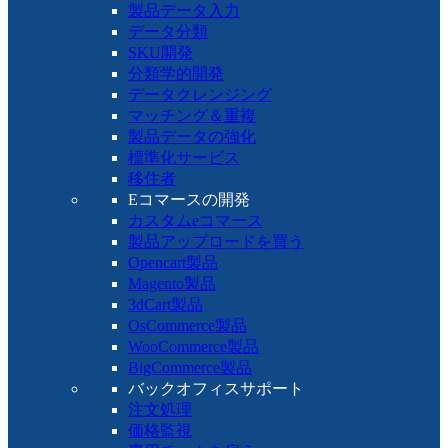
製品データ入力
データ分類
SKU開発
分類学的開発
データクレンジング
マッチング＆重複
製品データの強化
標準化サービス
移住者
Eコマースの開発
カスタムeコマース
製品アップロードを買う
Opencart製品
Magento製品
3dCart製品
OsCommerce製品
WooCommerce製品
BigCommerce製品
バックオフィスサポート
注文処理
価格監視