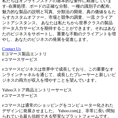
私たちはオンラインストアの基本的な要件に精通していま
す–在庫処理、ボードの正確な分類、一種の識別子の配布、
魅力的な製品の説明と写真、分類法の開発、真の価値をもた
らすカスタムオファー、市場と競争の調査、一流 クライア
ントアシスタンス。 あなたは私たちから世界クラスの製品
データ入力サービスを期待することができます。それはあな
たのビジネスをサポートし、重要な不動のクライアントを増
やし、あなたのビジネスの発展を促進します。
Contact Us
Eコマース製品エントリ
eコマースサービス
eコマースビジネスは世界中で成長しており、この重要なオ
ンラインチャネルを通じて、成長したプレーヤーと新しいビ
ジネスの両方が収入を増やすことを望んでいます。
Yahooストア商品エントリーサービス
eコマースサービス
eコマースは通常のショッピングをコンピューター化された
デザインに発展させました。 Yahoo.comは、非常に長い間知
られている最も信頼できる堅実なプラットフォームです。