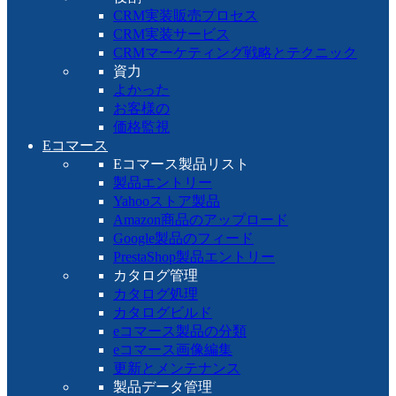
CRM実装販売プロセス
CRM実装サービス
CRMマーケティング戦略とテクニック
資力
よかった
お客様の
価格監視
Eコマース
Eコマース製品リスト
製品エントリー
Yahooストア製品
Amazon商品のアップロード
Google製品のフィード
PrestaShop製品エントリー
カタログ管理
カタログ処理
カタログビルド
eコマース製品の分類
eコマース画像編集
更新とメンテナンス
製品データ管理