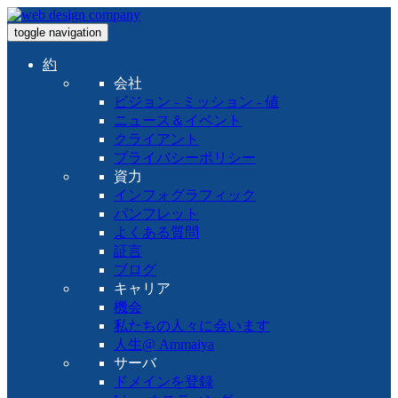
toggle navigation
約
会社
ビジョン - ミッション - 値
ニュース＆イベント
クライアント
プライバシーポリシー
資力
インフォグラフィック
パンフレット
よくある質問
証言
ブログ
キャリア
機会
私たちの人々に会います
人生@ Ammaiya
サーバ
ドメインを登録