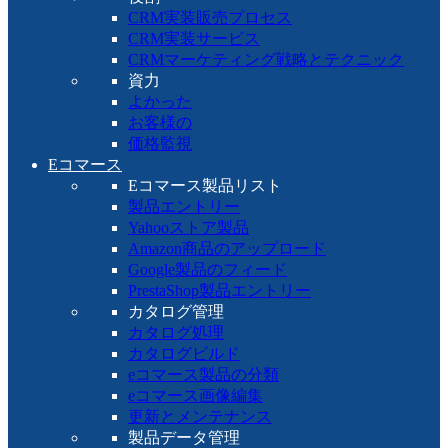
CRM実装販売プロセス
CRM実装サービス
CRMマーケティング戦略とテクニック
資力
よかった
お客様の
価格監視
Eコマース
Eコマース製品リスト
製品エントリー
Yahooストア製品
Amazon商品のアップロード
Google製品のフィード
PrestaShop製品エントリー
カタログ管理
カタログ処理
カタログビルド
eコマース製品の分類
eコマース画像編集
更新とメンテナンス
製品データ管理