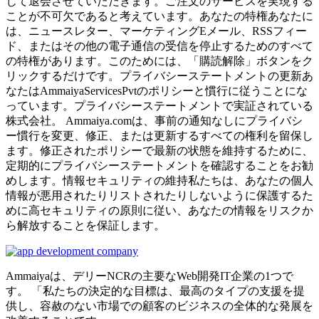
じて退会させていただきます。ご注文のサービスを実現する
ことが不可欠であると考えています。あなたの特権あなたに
は、ニュースレター、マーケティングEメール、RSSフィー
ド、またはその他の電子通信の受信を停止するためのすべて
の特権があります。このためには、「購読解除」ボタンをク
リックするだけです。プライバシーステートメントの更新あ
なたはAmmaiyaServicesPvtのポリシーと慣行に従うことにな
っています。プライバシーステートメントで実証されている
株式会社。 Ammaiya.comは、事前の通知なしにプライバシ
ー慣行を変更、修正、または更新するすべての権利を留保し
ます。修正されたポリシーで最新の状態を維持するために、
定期的にプライバシーステートメントを確認することをお勧
めします。情報セキュリティの維持私たちは、あなたの個人
情報が悪用されたりリストされたりしないように保護するた
めに高セキュリティの原則に従い、あなたの情報をリスクか
ら解放することを保証します。
Ammaiyaは、デリーNCRの主要なWeb開発IT企業の1つで
す。 「私たちの決定的な目標は、最高のタイプの支援を提
供し、容赦のない市場での顧客のビジネスの全体的な発展を