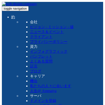
toggle navigation
約
会社
ビジョン - ミッション - 値
ニュース＆イベント
クライアント
プライバシーポリシー
資力
インフォグラフィック
パンフレット
よくある質問
証言
ブログ
キャリア
機会
私たちの人々に会います
人生@ Ammaiya
サーバ
ドメインを登録