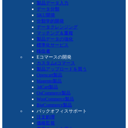
製品データ入力
データ分類
SKU開発
分類学的開発
データクレンジング
マッチング＆重複
製品データの強化
標準化サービス
移住者
Eコマースの開発
カスタムeコマース
製品アップロードを買う
Opencart製品
Magento製品
3dCart製品
OsCommerce製品
WooCommerce製品
BigCommerce製品
バックオフィスサポート
注文処理
価格監視