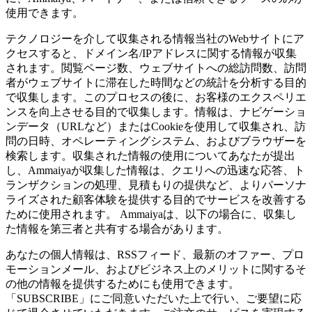
使用できます。
テクノロジーを介して収集される情報当社のWebサイトにア
クセスすると、ドメイン名/IPアドレスに関する情報が収集
されます。閲覧ページ数、ウェブサイトへの総訪問数、訪問
者がウェブサイトに滞在した時間などの統計を分析する目的
で収集します。このプロセスの後に、お客様のエクスペリエ
ンスを向上させる目的で収集します。情報は、ナビゲーショ
ンデータ（URLなど）またはCookieを使用して収集され、訪
問の日時、オペレーティングシステム、およびブラウザーを
検索します。収集された情報の使用についてあなたが提出
し、Ammaiyaが収集した情報は、クエリへの迅速な応答、ト
ランザクションの処理、見積もりの​​提供など、よりパーソナ
ライズされた顧客体験を提供する目的でサービスを改善する
ために使用されます。 Ammaiyaは、以下の場合に、収集し
た情報を第三者と共有する場合があります。
あなたの個人情報は、RSSフィード、最新のオファー、プロ
モーションメール、およびビジネス上のメリットに関するそ
の他の情報を提供するためにも使用できます。
「SUBSCRIBE」にご同意いただいた上で行い、ご要望に応