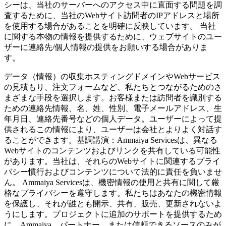
シーは、当社のサーバーへのアクセス中に直面する問題を調
査するために、当社のWebサイト訪問者のIPアドレスと場所
を使用する場合があることを明確に反映しています。 当社
に関する本物の情報を提供するために、ウェブサイトのユー
ザーに連絡先/個人情報の提供をお願いする場合がありま
す。
データ（情報）の収集ホスティングドメインやWebサービス
の見積もり、注文フォームなど、私たちとつながるためのさ
まざまな手段を選択します。お客様または訪問者を識別する
ための連絡先情報、名、姓、性別、電子メールアドレス、生
年月日、連絡先番号などの個人データ。ユーザーによって提
供されるこの情報により、ユーザーは会社とよりよく対話す
ることができます。基調講演：Ammaiya Servicesは、異なる
Webサイトのコンテンツおよびリンクを共有している可能性
があります。当社は、それらのWebサイトに関連するプライ
バシー慣行およびコンテンツについて法的に責任を負いませ
ん。 Ammaiya Servicesは、機密情報の使用と共有に関して厳
格なプライバシーを遵守します。私たちはあなたの機密情報
を保護し、それが誰とも開示、共有、販売、更新されないよ
うにします。プロジェクトに追加のサポートを提供するため
に、Ammaiya、パートナー、または信頼できるソースのみが