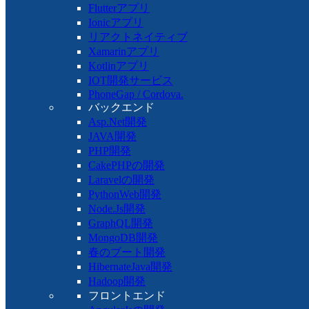
Flutterアプリ
Ionicアプリ
リアクトネイティブ
Xamarinアプリ
Kotlinアプリ
IOT開発サービス
PhoneGap / Cordova.
バックエンド
Asp.Net開発
JAVA開発
PHP開発
CakePHPの開発
Laravelの開発
PythonWeb開発
Node.Js開発
GraphQL開発
MongoDB開発
春のブート開発
HibernateJava開発
Hadoop開発
フロントエンド