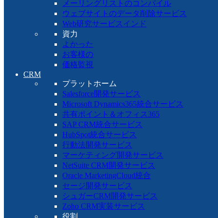
メーリングリストのコンパイル
ウェブサイトのデータ削除サービス
Web研究サービスインド
資力
よかった
お客様の
価格監視
CRM
プラットホーム
Salesforce開発サービス
Microsoft Dynamics365統合サービス
共有ポイント＆オフィス365
SAP CRM統合サービス
HubSpot統合サービス
行動法開発サービス
マーケティング開発サービス
NetSuite CRM開発サービス
Oracle MarketingCloud統合
セージ開発サービス
シュガーCRM開発サービス
Zoho CRM実装サービス
役割