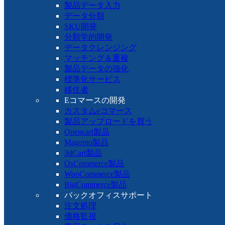
製品データ入力
データ分類
SKU開発
分類学的開発
データクレンジング
マッチング＆重複
製品データの強化
標準化サービス
移住者
Eコマースの開発
カスタムeコマース
製品アップロードを買う
Opencart製品
Magento製品
3dCart製品
OsCommerce製品
WooCommerce製品
BigCommerce製品
バックオフィスサポート
注文処理
価格監視