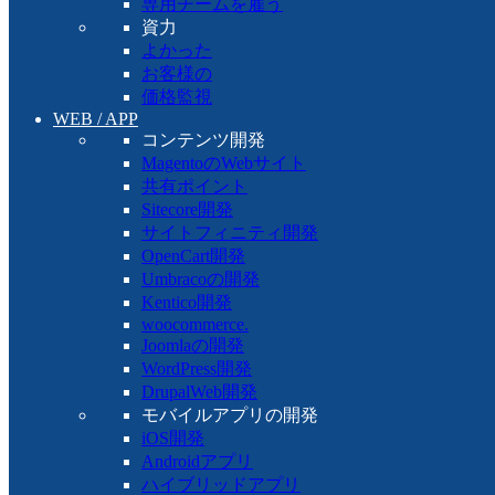
専用チームを雇う
資力
よかった
お客様の
価格監視
WEB / APP
コンテンツ開発
MagentoのWebサイト
共有ポイント
Sitecore開発
サイトフィニティ開発
OpenCart開発
Umbracoの開発
Kentico開発
woocommerce.
Joomlaの開発
WordPress開発
DrupalWeb開発
モバイルアプリの開発
iOS開発
Androidアプリ
ハイブリッドアプリ