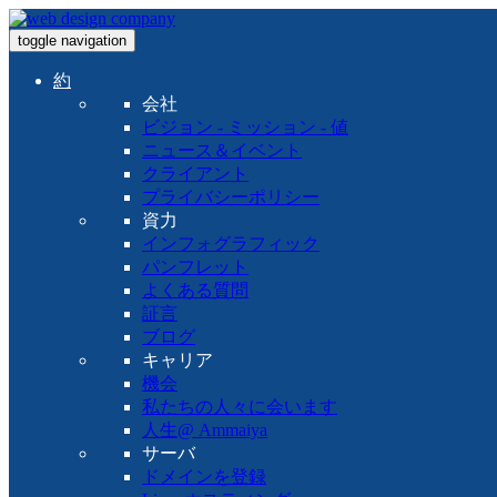
toggle navigation
約
会社
ビジョン - ミッション - 値
ニュース＆イベント
クライアント
プライバシーポリシー
資力
インフォグラフィック
パンフレット
よくある質問
証言
ブログ
キャリア
機会
私たちの人々に会います
人生@ Ammaiya
サーバ
ドメインを登録