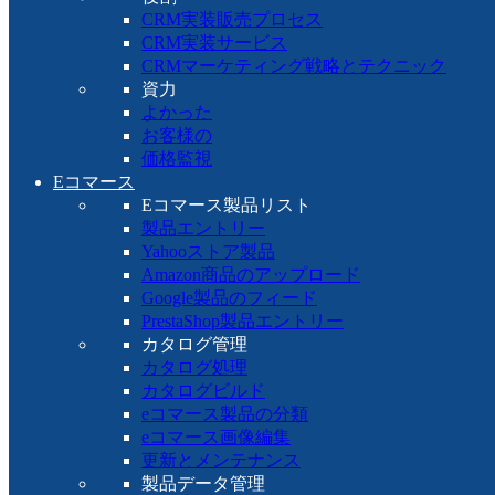
CRM実装販売プロセス
CRM実装サービス
CRMマーケティング戦略とテクニック
資力
よかった
お客様の
価格監視
Eコマース
Eコマース製品リスト
製品エントリー
Yahooストア製品
Amazon商品のアップロード
Google製品のフィード
PrestaShop製品エントリー
カタログ管理
カタログ処理
カタログビルド
eコマース製品の分類
eコマース画像編集
更新とメンテナンス
製品データ管理