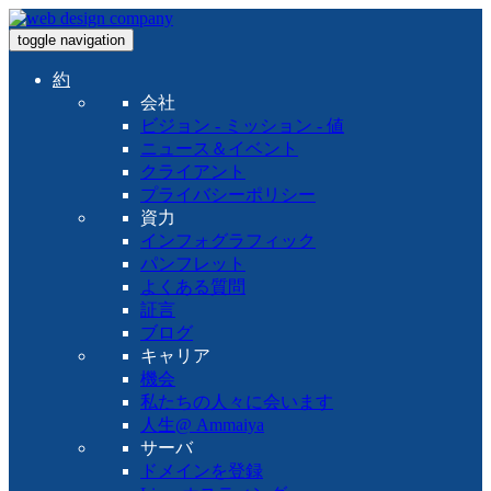
toggle navigation
約
会社
ビジョン - ミッション - 値
ニュース＆イベント
クライアント
プライバシーポリシー
資力
インフォグラフィック
パンフレット
よくある質問
証言
ブログ
キャリア
機会
私たちの人々に会います
人生@ Ammaiya
サーバ
ドメインを登録