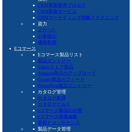
CRM実装販売プロセス
CRM実装サービス
CRMマーケティング戦略とテクニック
資力
よかった
お客様の
価格監視
Eコマース
Eコマース製品リスト
製品エントリー
Yahooストア製品
Amazon商品のアップロード
Google製品のフィード
PrestaShop製品エントリー
カタログ管理
カタログ処理
カタログビルド
eコマース製品の分類
eコマース画像編集
更新とメンテナンス
製品データ管理