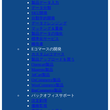
製品データ入力
データ分類
SKU開発
分類学的開発
データクレンジング
マッチング＆重複
製品データの強化
標準化サービス
移住者
Eコマースの開発
カスタムeコマース
製品アップロードを買う
Opencart製品
Magento製品
3dCart製品
OsCommerce製品
WooCommerce製品
BigCommerce製品
バックオフィスサポート
注文処理
価格監視