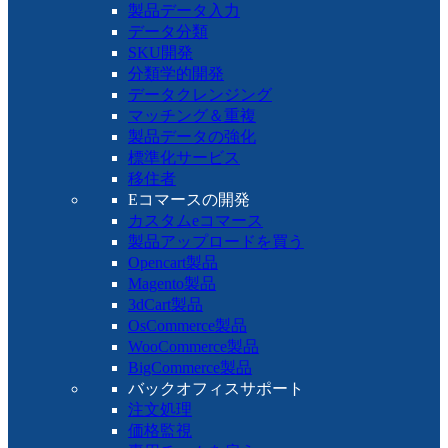
製品データ入力
データ分類
SKU開発
分類学的開発
データクレンジング
マッチング＆重複
製品データの強化
標準化サービス
移住者
Eコマースの開発
カスタムeコマース
製品アップロードを買う
Opencart製品
Magento製品
3dCart製品
OsCommerce製品
WooCommerce製品
BigCommerce製品
バックオフィスサポート
注文処理
価格監視