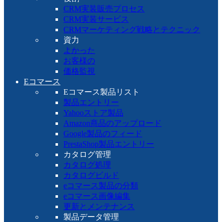
CRM実装販売プロセス
CRM実装サービス
CRMマーケティング戦略とテクニック
資力
よかった
お客様の
価格監視
Eコマース
Eコマース製品リスト
製品エントリー
Yahooストア製品
Amazon商品のアップロード
Google製品のフィード
PrestaShop製品エントリー
カタログ管理
カタログ処理
カタログビルド
eコマース製品の分類
eコマース画像編集
更新とメンテナンス
製品データ管理