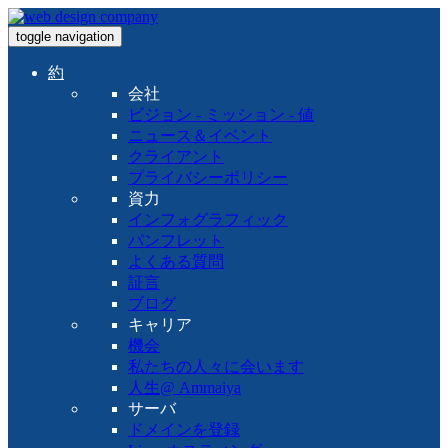
toggle navigation
約
会社
ビジョン - ミッション - 値
ニュース＆イベント
クライアント
プライバシーポリシー
資力
インフォグラフィック
パンフレット
よくある質問
証言
ブログ
キャリア
機会
私たちの人々に会います
人生@ Ammaiya
サーバ
ドメインを登録