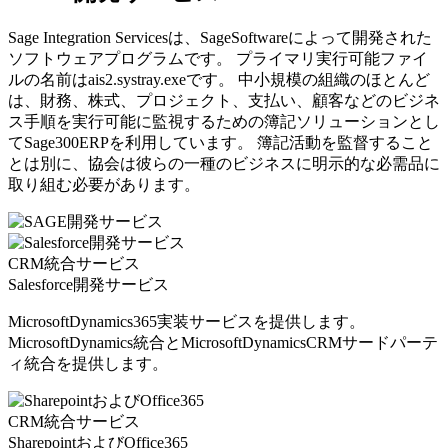
Sage Integration Servicesは、SageSoftwareによって開発された
ソフトウェアプログラムです。 プライマリ実行可能ファイ
ルの名前はais2.systray.exeです。 中小規模の組織のほとんど
は、財務、株式、プロジェクト、支払い、顧客などのビジネ
ス手順を実行可能に監視するための簿記ソリューションとし
てSage300ERPを利用しています。 簿記活動を監督すること
とは別に、協会は彼らの一種のビジネスに明示的な必需品に
取り組む必要があります。
CRM統合サービス
Salesforce開発サービス
MicrosoftDynamics365実装サービスを提供します。
MicrosoftDynamics統合とMicrosoftDynamicsCRMサードパーテ
ィ統合を提供します。
CRM統合サービス
SharepointおよびOffice365